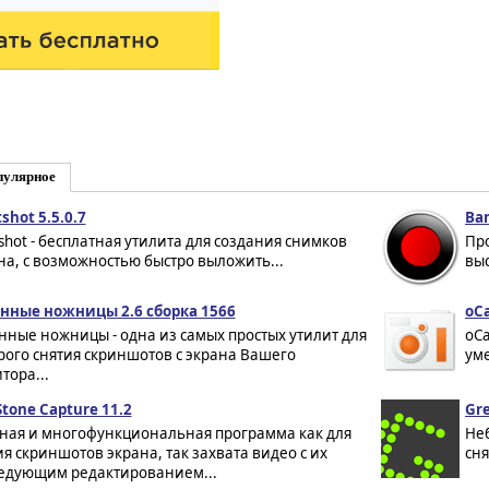
пулярное
shot 5.5.0.7
Ban
tshot - бесплатная утилита для создания снимков
Про
на, с возможностью быстро выложить...
выс
нные ножницы 2.6 сборка 1566
oCa
нные ножницы - одна из самых простых утилит для
oCa
рого снятия скриншотов с экрана Вашего
уме
тора...
Stone Capture 11.2
Gre
ая и многофункциональная программа как для
Неб
ия скриншотов экрана, так захвата видео с их
сня
едующим редактированием...