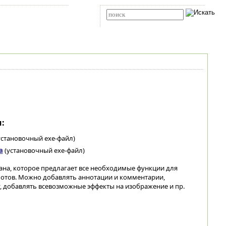
Карта сайта
RSS
Расширенный поиск
:
установочный exe-файл)
а
(установочный exe-файл)
ана, которое предлагает все необходимые функции для
отов. Можно добавлять аннотации и комментарии,
, добавлять всевозможные эффекты на изображение и пр.