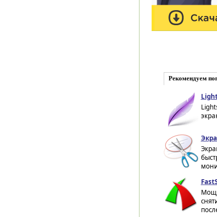
Рекомендуем по
Light
Ligh
экра
Экра
Экра
быст
мони
Fast
Мощн
снят
посл