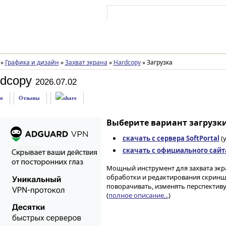
Войти на аккаунт
Зарегистрироваться
»
Графика и дизайн
»
Захват экрана
»
Hardcopy
»
Загрузка
rdcopy
2026.07.02
е
Отзывы
Выберите вариант загрузки
скачать с сервера SoftPortal
(
скачать с официального сайт
Мощный инструмент для захвата экр
обработки и редактирования скринш
поворачивать, изменять перспективу
(
полное описание...
)