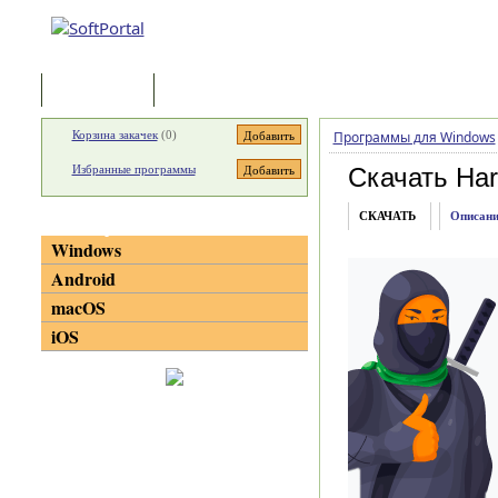
Программы
Статьи
Корзина закачек
(
0
)
Программы для Windows
Избранные программы
Скачать Ha
СКАЧАТЬ
Описани
Категории
Windows
Android
macOS
iOS