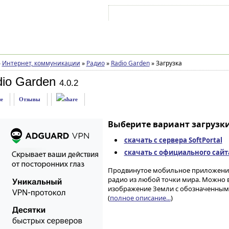
Войти на аккаунт
Зарегистрироваться
»
Интернет, коммуникации
»
Радио
»
Radio Garden
»
Загрузка
io Garden
4.0.2
е
Отзывы
Выберите вариант загрузки
скачать с сервера SoftPortal
скачать с официального сайта 
Продвинутое мобильное приложение 
радио из любой точки мира. Можно 
изображение Земли с обозначенным
(
полное описание...
)