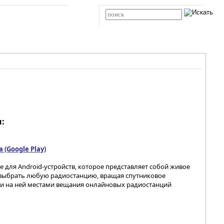
Карта сайта
RSS
Расширенный поиск
:
(Google Play)
для Android-устройств, которое представляет собой живое
выбрать любую радиостанцию, вращая спутниковое
и на ней местами вещания онлайновых радиостанций