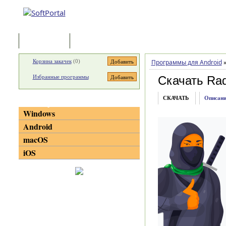
Программы
Статьи
Корзина закачек
(
0
)
Программы для Android
Избранные программы
Скачать Rad
СКАЧАТЬ
Описани
Категории
Windows
Android
macOS
iOS