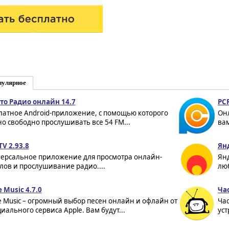
пулярное
то Радио онлайн 14.7
PC
латное Android-приложение, с помощью которого
Онл
о свободно прослушивать все 54 FM...
вам
TV 2.93.8
Ян
ерсальное приложение для просмотра онлайн-
Янд
лов и прослушивание радио....
люб
e Music 4.7.0
Час
e Music – огромный выбор песен онлайн и офлайн от
Час
иального сервиса Apple. Вам будут...
уст