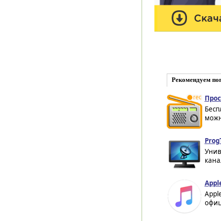
Рекомендуем по
Прос
Бесп
можн
Prog
Унив
кана
Appl
Appl
офиц