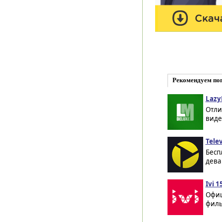
Рекомендуем по
Lazy
Отли
виде
Telev
Бесп
дева
Ivi 1
Офиц
филь