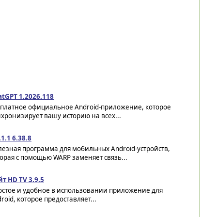
atGPT 1.2026.118
сплатное официальное Android-приложение, которое
хронизирует вашу историю на всех...
.1.1 6.38.8
езная программа для мобильных Android-устройств,
орая с помощью WARP заменяет связь...
т HD TV 3.9.5
остое и удобное в использовании приложение для
roid, которое предоставляет...