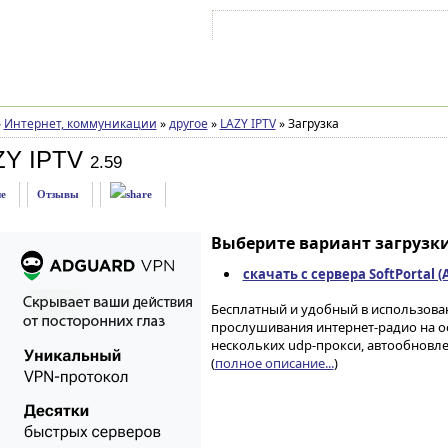
Войти на аккаунт
Зарегистрироваться
»
Интернет, коммуникации
»
другое
»
LAZY IPTV
»
Загрузка
ZY IPTV
2.59
е
Отзывы
Выберите вариант загрузки
скачать с сервера SoftPortal 
Бесплатный и удобный в использова
прослушивания интернет-радио на о
нескольких udp-прокси, автообновле
(
полное описание...
)