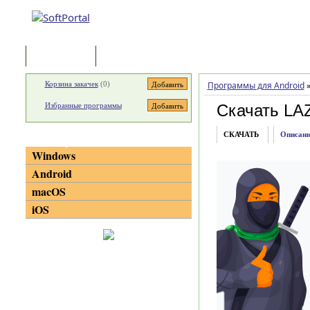
Программы
Статьи
Корзина закачек
(
0
)
Программы для Android
Избранные программы
Скачать LA
СКАЧАТЬ
Описани
Категории
Windows
Android
macOS
iOS