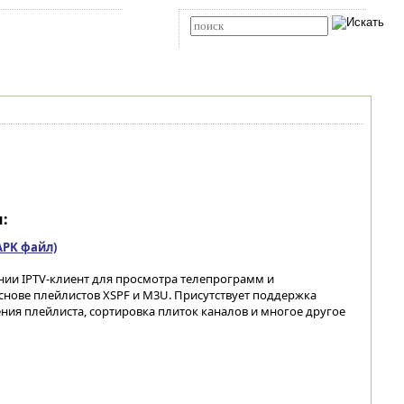
Карта сайта
RSS
Расширенный поиск
:
(APK файл)
нии IPTV-клиент для просмотра телепрограмм и
снове плейлистов XSPF и M3U. Присутствует поддержка
ния плейлиста, сортировка плиток каналов и многое другое