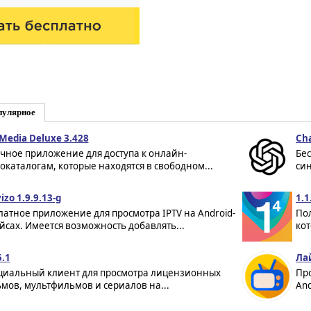
пулярное
Media Deluxe 3.428
Ch
чное приложение для доступа к онлайн-
Бе
окаталогам, которые находятся в свободном...
син
izo 1.9.9.13-g
1.1
латное приложение для просмотра IPTV на Android-
Пол
йсах. Имеется возможность добавлять...
кот
5.1
Лай
иальный клиент для просмотра лицензионных
Пр
мов, мультфильмов и сериалов на...
And