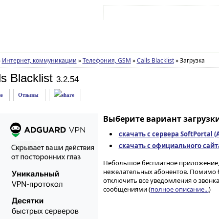
Войти на аккаунт
Зарегистрироваться
»
Интернет, коммуникации
»
Телефония, GSM
»
Calls Blacklist
»
Загрузка
s Blacklist
3.2.54
е
Отзывы
Выберите вариант загрузки
скачать с сервера SoftPortal 
скачать с официального сайта 
Небольшое бесплатное приложение, 
нежелательных абонентов. Помимо 
отключить все уведомления о звонк
сообщениями (
полное описание...
)