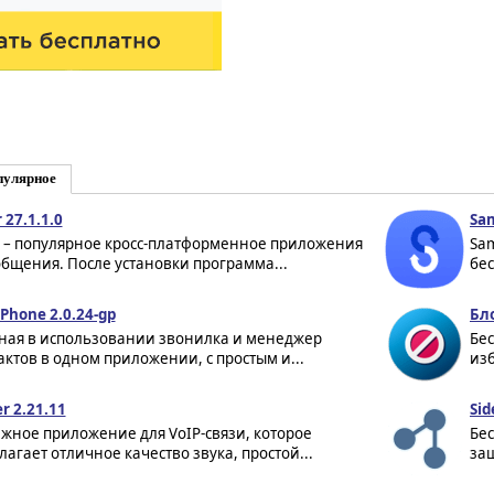
пулярное
 27.1.1.0
Sam
r – популярное кросс-платформенное приложения
Sam
общения. После установки программа...
бес
 Phone 2.0.24-gp
Бл
ная в использовании звонилка и менеджер
Бе
актов в одном приложении, с простым и...
изб
r 2.21.11
Sid
жное приложение для VoIP-связи, которое
Бе
лагает отличное качество звука, простой...
за