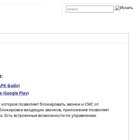
Карта сайта
RSS
Расширенный поиск
:
(APK файл)
(Google Play)
которое позволяет блокировать звонки и СМС от
блокировки входящих звонков, приложение позволяет
ах. Есть встроенные возможности по управлению