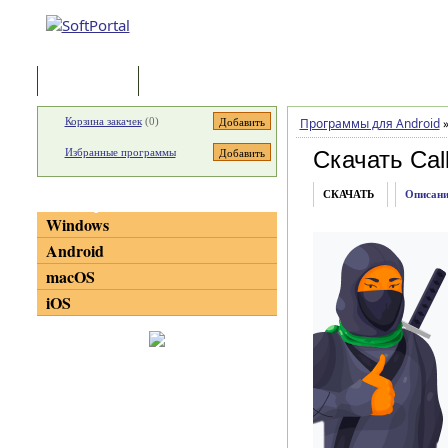
Программы
Статьи
Корзина закачек
(
0
)
Программы для Android
Избранные программы
Скачать Call
СКАЧАТЬ
Описани
Категории
Windows
Android
macOS
iOS