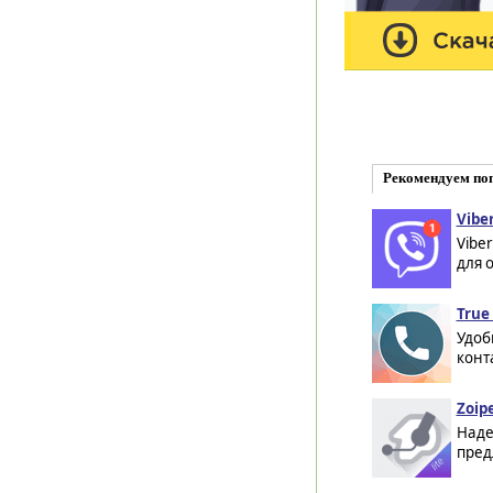
Рекомендуем по
Viber
Vibe
для 
True
Удоб
конт
Zoipe
Наде
пред