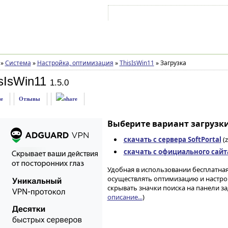
Войти на аккаунт
Зарегистрироваться
»
Система
»
Настройка, оптимизация
»
ThisIsWin11
»
Загрузка
sIsWin11
1.5.0
е
Отзывы
Выберите вариант загрузки
скачать с сервера SoftPortal
(z
скачать с официального сайт
Удобная в использовании бесплатна
осуществлять оптимизацию и настрой
скрывать значки поиска на панели за
описание...
)