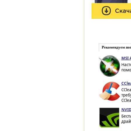
Рекомендуем по
MSI A
Наст
помо
CCle
CCle
треб
CCle
NVID
Бесп
драй