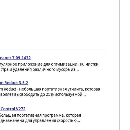
eaner 7.09.1432
пулярное приложение для оптимизации ПК, чистки
стра и удаления различного мусора из...
m Reduct 3.5.2
 Reduct - небольшая портативная утилита, которая
воляет высвободить до 25% используемой...
Control V272
большая портативная программа, которая
дназначена для управления скоростью...