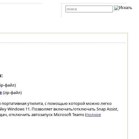
Карта сайта
RSS
Расширенный поиск
:
ip-файл)
а
(zip-файл)
я портативная утилита, с помощью которой можно легко
ку Windows 11. Позволяет включать/отключать Snap Assist,
дач, отключить автозапуск Microsoft Teams (
полное