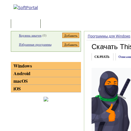
Программы
Статьи
Корзина закачек
(
0
)
Программы для Windows
Избранные программы
Скачать Thi
СКАЧАТЬ
Описани
Категории
Windows
Android
macOS
iOS