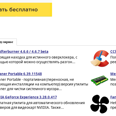
пулярное
fterburner 4.6.6 / 4.6.7 beta
CCl
оящая находка для истинного оверклокера, с
По
щью которой можно осуществлять разгон...
рее
aner Portable 6.39.11548
Me
aner Portable - портативная (переносная, не
Mem
ующая инсталляции на компьютер) версия утилиты
поз
aner для чистки системного мусора...
IA GeForce Experience 3.28.0.417
Fan
латная утилита для автоматического обновления
Не
веров для видеокарт NVIDIA. Также...
пре