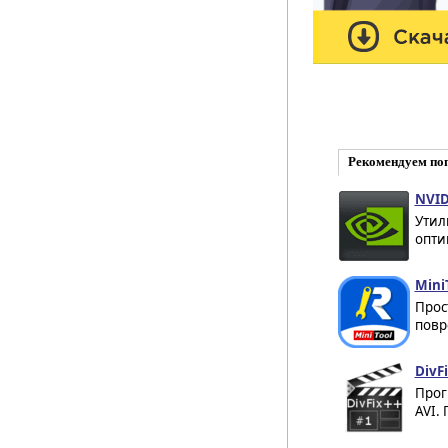
Рекомендуем по
NVID
Утил
опти
MiniT
Прос
повр
DivF
Прог
AVI.