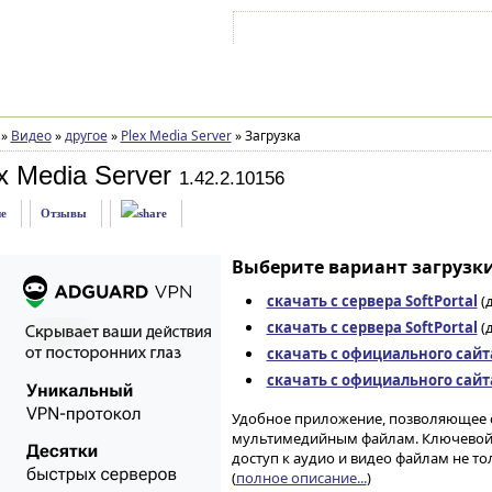
Войти на аккаунт
Зарегистрироваться
»
Видео
»
другое
»
Plex Media Server
»
Загрузка
x Media Server
1.42.2.10156
е
Отзывы
Выберите вариант загрузки
скачать с сервера SoftPortal
(д
скачать с сервера SoftPortal
(д
скачать с официального сайт
скачать с официального сайт
Удобное приложение, позволяющее с
мультимедийным файлам. Ключевой 
доступ к аудио и видео файлам не то
(
полное описание...
)