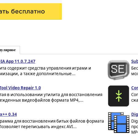
пулярное
IA App 11.0.7.247
Sub
ита содержит средства управления играми и
Бе
мизации, а также дополнительные...
мож
ool Video Repair 1.0
Com
тая в использовании утилита для восстановления
Com
ежденных видеофайлов формата MP4,...
сжа
ix++ 0.34
Dig
рамма для восстановления битых файлов формата
Dig
 Позволяет переписывать индекс AVI...
пр
MP4