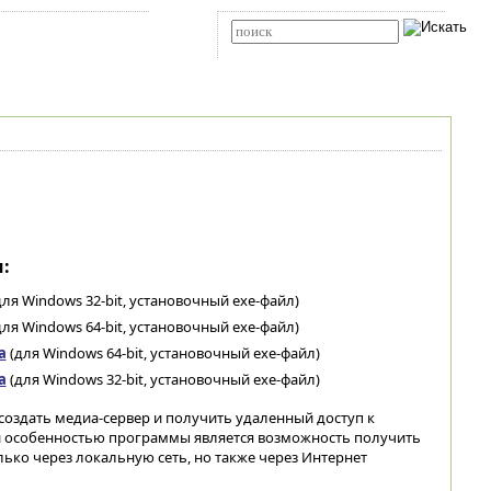
Карта сайта
RSS
Расширенный поиск
:
ля Windows 32-bit, установочный exe-файл)
ля Windows 64-bit, установочный exe-файл)
а
(для Windows 64-bit, установочный exe-файл)
а
(для Windows 32-bit, установочный exe-файл)
оздать медиа-сервер и получить удаленный доступ к
особенностью программы является возможность получить
лько через локальную сеть, но также через Интернет