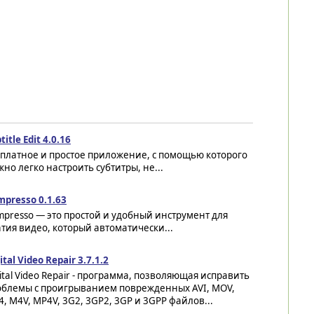
title Edit 4.0.16
сплатное и простое приложение, с помощью которого
но легко настроить субтитры, не...
presso 0.1.63
presso — это простой и удобный инструмент для
тия видео, который автоматически...
ital Video Repair 3.7.1.2
ital Video Repair - программа, позволяющая исправить
облемы с проигрыванием поврежденных AVI, MOV,
, M4V, MP4V, 3G2, 3GP2, 3GP и 3GPP файлов...