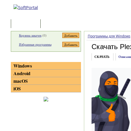
Программы
Статьи
Корзина закачек
(
0
)
Программы для Windows
Избранные программы
Скачать Ple
СКАЧАТЬ
Описани
Категории
Windows
Android
macOS
iOS