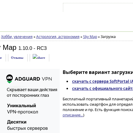
Войти на аккаунт
Зарегистрироваться
»
Хобби, увлечения
»
Астрология, астрономия
»
Sky Map
»
Загрузка
y Map
1.10.0 - RC3
е
Отзывы
Выберите вариант загрузки
скачать с сервера SoftPortal 
скачать с официального сайта 
Бесплатный портативный планетарий 
использовать смартфон для определен
положение и пр. Есть функция поиск
описание...
)