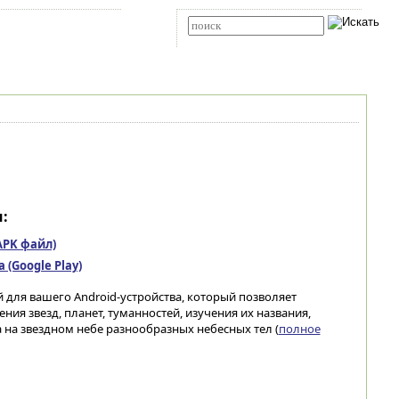
Карта сайта
RSS
Расширенный поиск
:
(APK файл)
(Google Play)
для вашего Android-устройства, который позволяет
ия звезд, планет, туманностей, изучения их названия,
а на звездном небе разнообразных небесных тел (
полное