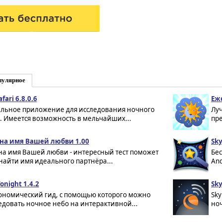
пулярное
fari 6.8.0.6
Еж
льное приложение для исследования ночного
Лу
. Имеется возможность в мельчайших...
пре
 на имя Вашей любви 1.00
Sky
 на имя Вашей любви - интересный тест поможет
Бе
найти имя идеального партнёра...
And
onight 1.4.2
Sky
ономический гид, с помощью которого можно
Sky
едовать ночное небо на интерактивной...
ноч