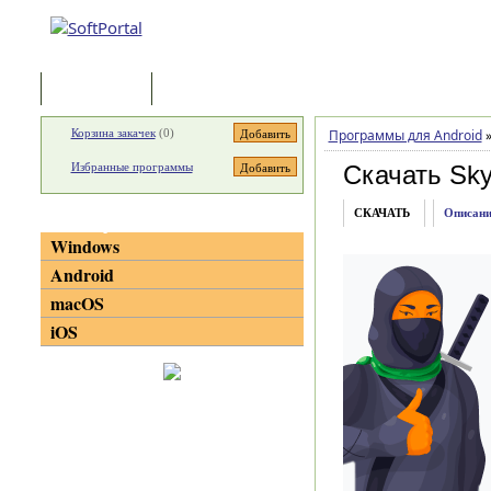
Программы
Статьи
Корзина закачек
(
0
)
Программы для Android
Избранные программы
Скачать Sk
СКАЧАТЬ
Описани
Категории
Windows
Android
macOS
iOS