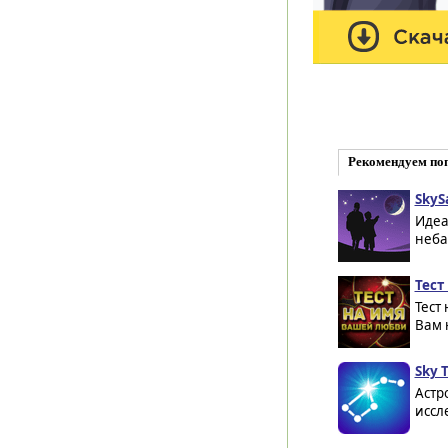
Рекомендуем по
SkySa
Идеа
неба
Тест
Тест
Вам 
Sky T
Астр
иссл