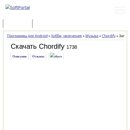
Программы
Статьи
Программы для Android
»
Хобби, увлечения
»
Музыка
»
Chordify
»
Загруз
Скачать Chordify
1738
Описание
Отзывы