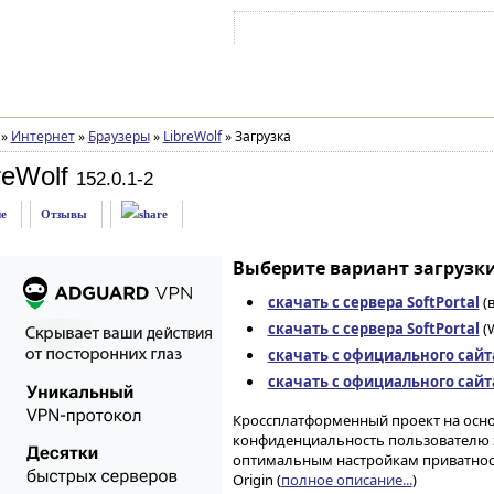
Войти на аккаунт
Зарегистрироваться
»
Интернет
»
Браузеры
»
LibreWolf
»
Загрузка
reWolf
152.0.1-2
е
Отзывы
Выберите вариант загрузки
скачать с сервера SoftPortal
(в
скачать с сервера SoftPortal
(W
скачать с официального сайт
скачать с официального сайт
Кроссплатформенный проект на осно
конфиденциальность пользователю з
оптимальным настройкам приватнос
Origin (
полное описание...
)