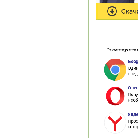
Рекомендуем по
Goog
Один
пред
Oper
Попу
необ
Янде
Прос
кото