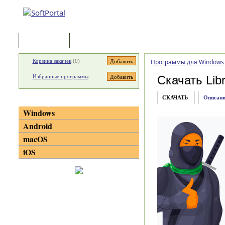
Программы
Статьи
Корзина закачек
(
0
)
Программы для Windows
Избранные программы
Скачать Lib
СКАЧАТЬ
Описани
Категории
Windows
Android
macOS
iOS