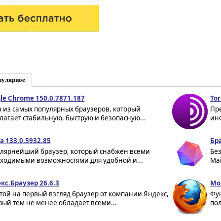
пулярное
le Chrome 150.0.7871.187
Tor
 из самых популярных браузеров, который
Пр
лагает стабильную, быструю и безопасную...
ин
a 133.0.5932.85
Бра
лярнейший браузер, который снабжен всеми
Без
ходимыми возможностями для удобной и...
Mai
кс.Браузер 26.6.3
Moz
той на первый взгляд браузер от компании Яндекс,
Фу
рый тем не менее обладает всеми...
пол