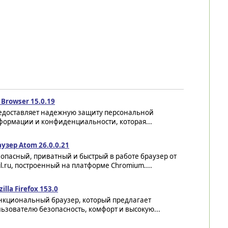
 Browser 15.0.19
едоставляет надежную защиту персональной
формации и конфиденциальности, которая...
узер Atom 26.0.0.21
опасный, приватный и быстрый в работе браузер от
l.ru, построенный на платформе Chromium....
illa Firefox 153.0
нкциональный браузер, который предлагает
ьзователю безопасность, комфорт и высокую...