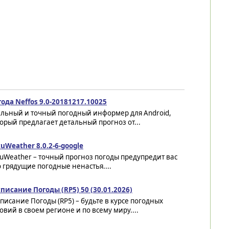
ода Neffos 9.0-20181217.10025
ильный и точный погодный информер для Android,
орый предлагает детальный прогноз от...
uWeather 8.0.2-6-google
uWeather – точный прогноз погоды предупредит вас
 грядущие погодные ненастья....
писание Погоды (RP5) 50 (30.01.2026)
писание Погоды (RP5) – будьте в курсе погодных
овий в своем регионе и по всему миру....