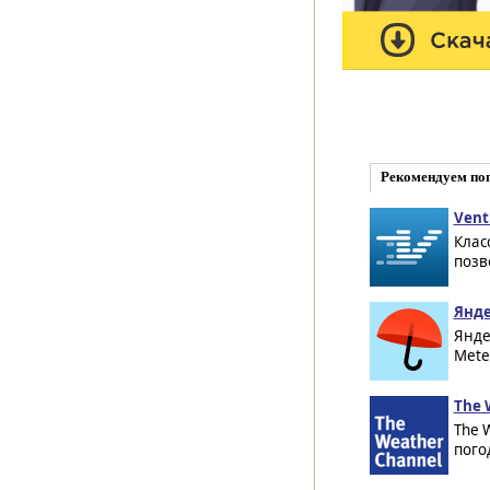
Рекомендуем по
Vent
Клас
позв
Янде
Янде
Mete
The 
The 
пого