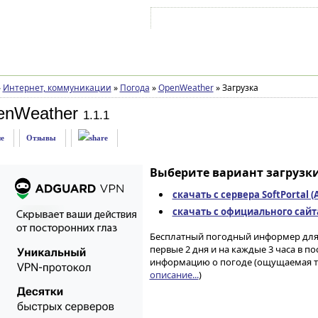
Войти на аккаунт
Зарегистрироваться
»
Интернет, коммуникации
»
Погода
»
OpenWeather
»
Загрузка
enWeather
1.1.1
е
Отзывы
Выберите вариант загрузки
скачать с сервера SoftPortal 
скачать с официального сайта 
Бесплатный погодный информер для 
первые 2 дня и на каждые 3 часа в 
информацию о погоде (ощущаемая тем
описание...
)