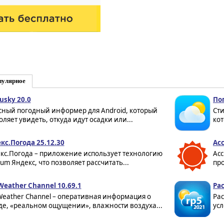
пулярное
usky 20.0
Пог
сный погодный информер для Android, который
Ст
оляет увидеть, откуда идут осадки или...
кот
кс.Погода 25.12.30
Acc
кс.Погода – приложение использует технологию
Acc
um Яндекс, что позволяет рассчитать...
про
Weather Channel 10.69.1
Рас
Weather Channel – оперативная информация о
Рас
де, «реальном ощущении», влажности воздуха...
усл