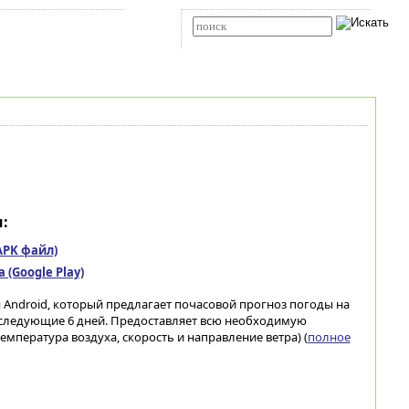
Карта сайта
RSS
Расширенный поиск
:
(APK файл)
(Google Play)
Android, который предлагает почасовой прогноз погоды на
последующие 6 дней. Предоставляет всю необходимую
пература воздуха, скорость и направление ветра) (
полное