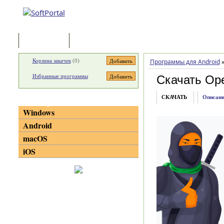
Программы
Статьи
Корзина закачек
(
0
)
Программы для Android
Избранные программы
Скачать Op
СКАЧАТЬ
Описани
Категории
Windows
Android
macOS
iOS