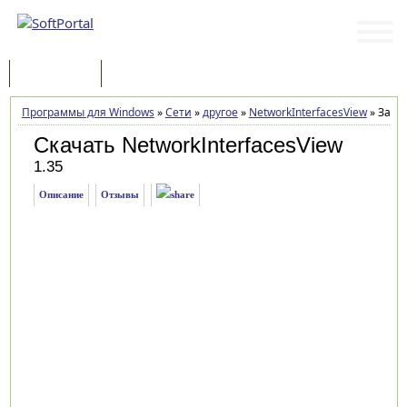
Программы
Статьи
Программы для Windows
»
Сети
»
другое
»
NetworkInterfacesView
»
Загру
Скачать NetworkInterfacesView
1.35
Описание
Отзывы