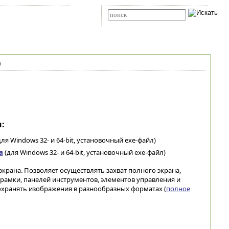
Карта сайта
RSS
Расширенный поиск
а
:
ля Windows 32- и 64-bit, установочный exe-файл)
а
(для Windows 32- и 64-bit, установочный exe-файл)
экрана. Позволяет осуществлять захват полного экрана,
 рамки, панелей инструментов, элементов управления и
охранять изображения в разнообразных форматах (
полное