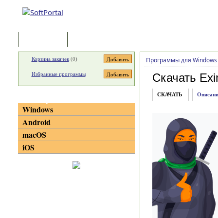
Программы
Статьи
Корзина закачек
(
0
)
Программы для Windows
Избранные программы
Скачать Exi
СКАЧАТЬ
Описани
Категории
Windows
Android
macOS
iOS