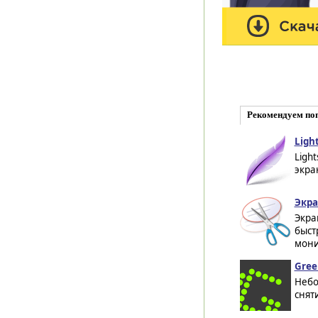
Рекомендуем по
Light
Ligh
экра
Экра
Экра
быст
мони
Gree
Небо
снят