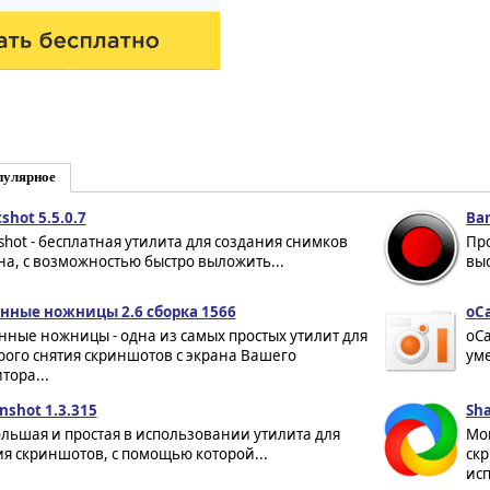
пулярное
shot 5.5.0.7
Ban
tshot - бесплатная утилита для создания снимков
Про
на, с возможностью быстро выложить...
выс
нные ножницы 2.6 сборка 1566
oCa
нные ножницы - одна из самых простых утилит для
oCa
рого снятия скриншотов с экрана Вашего
уме
тора...
nshot 1.3.315
Sha
льшая и простая в использовании утилита для
Мо
ия скриншотов, с помощью которой...
ск
ис