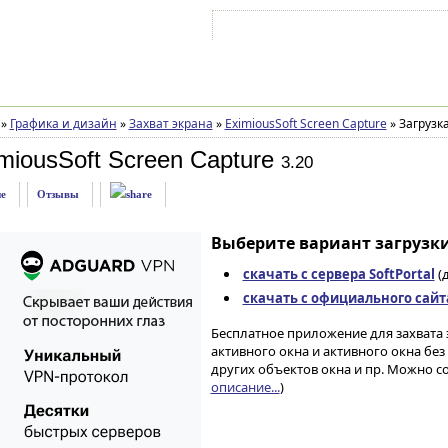
Войти на аккаунт
Зарегистрироваться
»
Графика и дизайн
»
Захват экрана
»
EximiousSoft Screen Capture
»
Загрузк
miousSoft Screen Capture
3.20
е
Отзывы
Выберите вариант загрузки
скачать с сервера SoftPortal
(д
скачать с официального сайт
Бесплатное приложение для захвата 
активного окна и активного окна без
других объектов окна и пр. Можно с
описание...
)