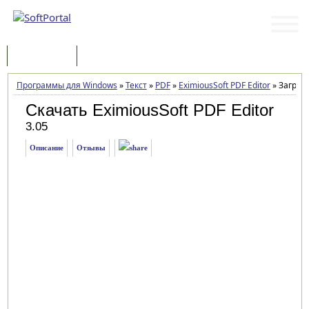
Программы
Статьи
Программы для Windows
»
Текст
»
PDF
»
EximiousSoft PDF Editor
»
Загрузк
Скачать EximiousSoft PDF Editor
3.05
Описание
Отзывы