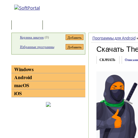
Программы
Статьи
Корзина закачек
(
0
)
Программы для Android
Избранные программы
Скачать The
СКАЧАТЬ
Описани
Категории
Windows
Android
macOS
iOS