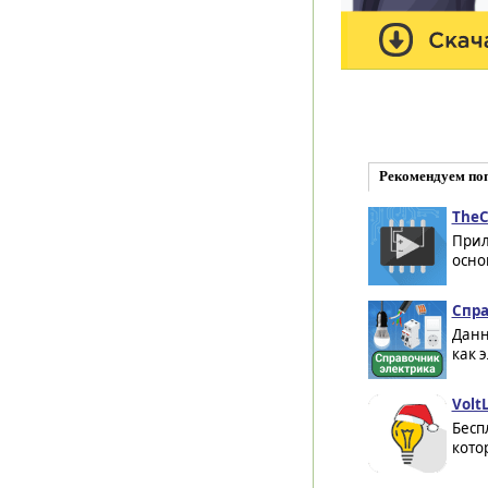
Рекомендуем по
TheCi
Прил
осно
Спра
Данн
как 
VoltL
Бесп
кото