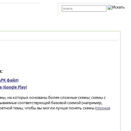
Карта сайта
RSS
Расширенный поиск
:
(APK файл)
(Google Play)
мы, на которых основаны более сложные схемы; схемы с
ываемые соответствующей базовой схемой (например,
ретной темы, чтобы вы могли лучше понять схемы (
полное