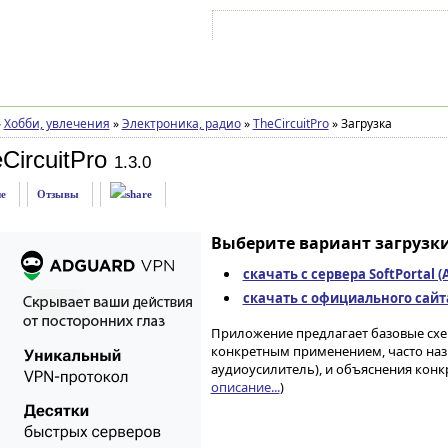
Войти на аккаунт
Зарегистрироваться
»
Хобби, увлечения
»
Электроника, радио
»
TheCircuitPro
»
Загрузка
CircuitPro
1.3.0
е
Отзывы
Выберите вариант загрузки
скачать с сервера SoftPortal 
скачать с официального сайта 
Приложение предлагает базовые схе
конкретным применением, часто наз
аудиоусилитель), и объяснения конк
описание...
)