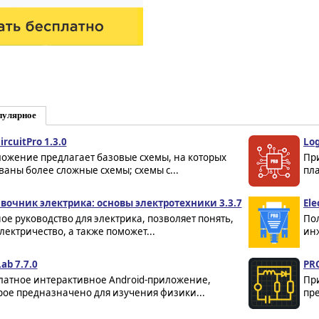
пулярное
rcuitPro 1.3.0
Log
ожение предлагает базовые схемы, на которых
Пр
ваны более сложные схемы; схемы с...
пла
вочник электрика: основы электротехники 3.3.7
Ele
ое руководство для электрика, позволяет понять,
По
электричество, а также поможет...
инж
ab 7.7.0
PR
латное интерактивное Android-приложение,
Пр
рое предназначено для изучения физики...
пре