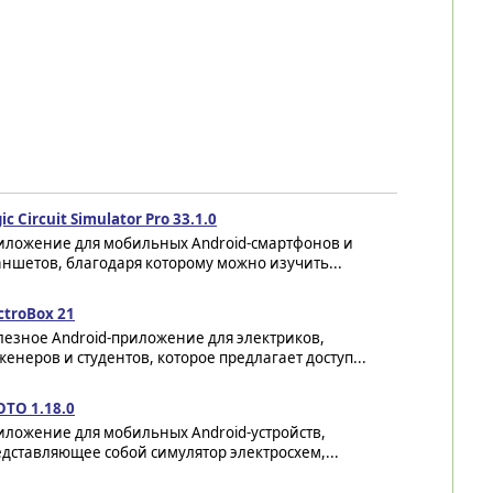
ic Circuit Simulator Pro 33.1.0
иложение для мобильных Android-смартфонов и
ншетов, благодаря которому можно изучить...
ctroBox 21
лезное Android-приложение для электриков,
енеров и студентов, которое предлагает доступ...
OTO 1.18.0
иложение для мобильных Android-устройств,
дставляющее собой симулятор электросхем,...