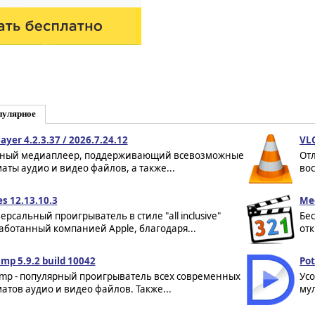
пулярное
ayer 4.2.3.37 / 2026.7.24.12
VLC
ый медиаплеер, поддерживающий всевозможные
Отл
аты аудио и видео файлов, а также...
вос
es 12.13.10.3
Med
ерсальный проигрыватель в стиле "all inclusive"
Бе
аботанный компанией Apple, благодаря...
отк
mp 5.9.2 build 10042
Pot
mp - популярный проигрыватель всех современных
Ус
атов аудио и видео файлов. Также...
мул