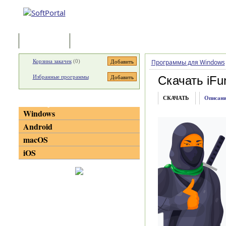
Программы
Статьи
Корзина закачек
(
0
)
Программы для Windows
Избранные программы
Скачать iFu
СКАЧАТЬ
Описани
Категории
Windows
Android
macOS
iOS