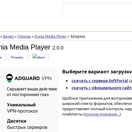
Войти на аккаунт
Зарегистрироваться
»
Видео
»
Плееры
»
iFunia Media Player
»
Загрузка
nia Media Player
2.0.0
е
Отзывы
Выберите вариант загрузки
скачать с сервера SoftPortal
(д
скачать с официального сайт
Удобное приложение для воспроизв
широкий спектр форматов, обеспечив
предоставляет полный контроль над
плейлисты (
полное описание...
)