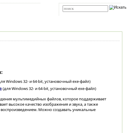
Карта сайта
RSS
Расширенный поиск
:
ля Windows 32- и 64-bit, установочный exe-файл)
а
(для Windows 32- и 64-bit, установочный exe-файл)
едения мультимедийных файлов, которое поддерживает
ает высокое качество изображения и звука, а также
 воспроизведением. Можно создавать уникальные