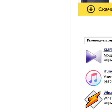
Рекомендуем по
KMPl
Мощн
форм
iTun
Унив
разр
Wina
Wina
форм