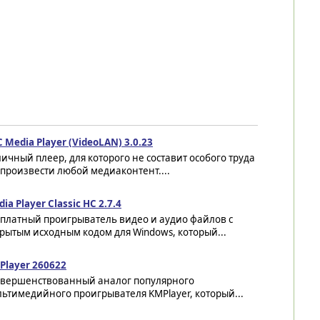
 Media Player (VideoLAN) 3.0.23
ичный плеер, для которого не составит особого труда
произвести любой медиаконтент....
ia Player Classic HC 2.7.4
сплатный проигрыватель видео и аудио файлов с
рытым исходным кодом для Windows, который...
Player 260622
овершенствованный аналог популярного
ьтимедийного проигрывателя KMPlayer, который...