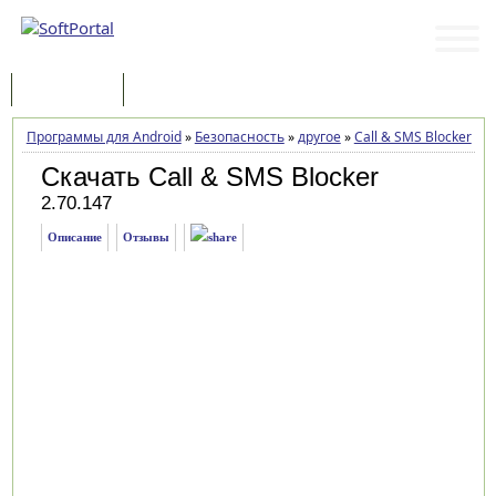
Программы
Статьи
Программы для Android
»
Безопасность
»
другое
»
Call & SMS Blocker
»
З
Скачать Call & SMS Blocker
2.70.147
Описание
Отзывы