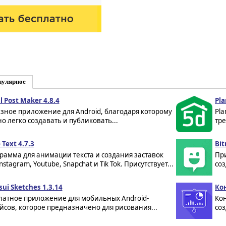
пулярное
l Post Maker 4.8.4
Pla
зное приложение для Android, благодаря которому
Pla
о легко создавать и публиковать...
тр
 Text 4.7.3
Bit
рамма для анимации текста и создания заставок
Пр
nstagram, Youtube, Snapchat и Tik Tok. Присутствует...
соз
sui Sketches 1.3.14
Ко
латное приложение для мобильных Android-
Ко
йсов, которое предназначено для рисования...
соз