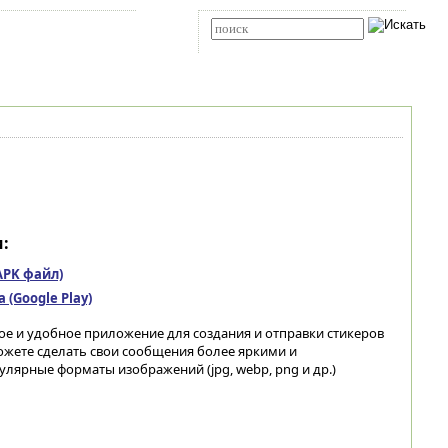
Карта сайта
RSS
Расширенный поиск
:
(APK файл)
(Google Play)
остое и удобное приложение для создания и отправки стикеров
ожете сделать свои сообщения более яркими и
лярные форматы изображений (jpg, webp, png и др.)