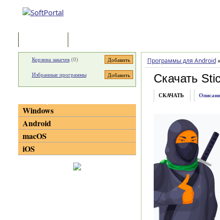
Программы
Статьи
Корзина закачек
(
0
)
Программы для Android
Избранные программы
Скачать Sti
СКАЧАТЬ
Описани
Категории
Windows
Android
macOS
iOS