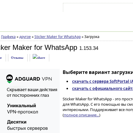
Войти на аккаунт
Зарегистрироваться
»
Графика
»
другое
»
Sticker Maker for WhatsApp
»
Загрузка
cker Maker for WhatsApp
1.153.34
е
Отзывы
Выберите вариант загрузки
скачать с сервера SoftPortal 
скачать с официального сайта 
Sticker Maker for WhatsApp - это пр
для WhatsApp. С его помощью вы см
интересными. Поддерживает все попу
(
полное описание...
)