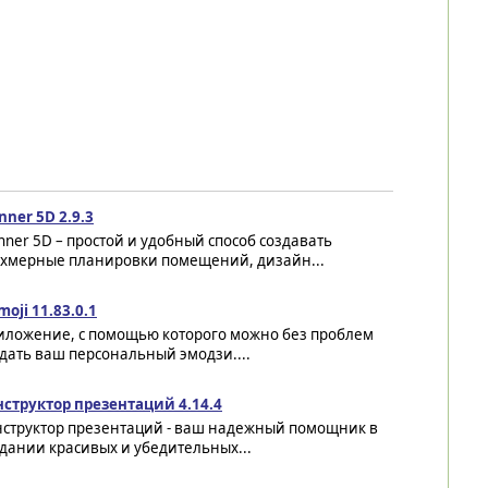
nner 5D 2.9.3
nner 5D – простой и удобный способ создавать
ехмерные планировки помещений, дизайн...
moji 11.83.0.1
иложение, с помощью которого можно без проблем
дать ваш персональный эмодзи....
нструктор презентаций 4.14.4
нструктор презентаций - ваш надежный помощник в
дании красивых и убедительных...