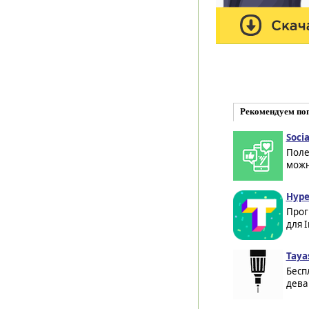
Рекомендуем по
Socia
Поле
можн
Hype
Прог
для I
Taya
Бесп
дева