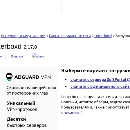
Войти на аккаунт
Зарегистрироваться
»
Интернет, коммуникации
»
Блоги, социальные сети
»
Letterboxd
»
Загрузка
terboxd
2.17.0
е
Отзывы
Выберите вариант загрузки
скачать с сервера SoftPortal 
скачать с официального сайта 
Letterboxd - социальная сеть для ки
новинки, читайте обзоры, ведите св
пользователями. Также присутствует 
описание...
)