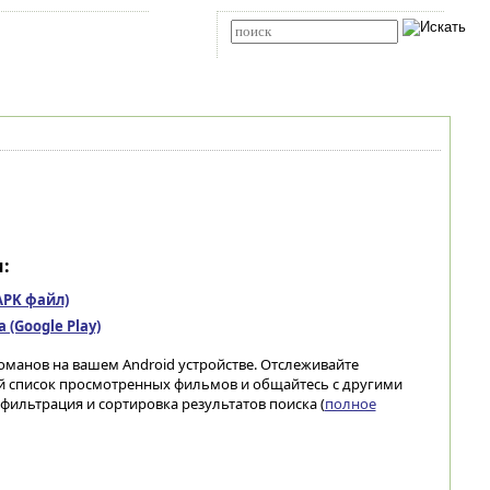
Карта сайта
RSS
Расширенный поиск
:
(APK файл)
(Google Play)
номанов на вашем Android устройстве. Отслеживайте
ой список просмотренных фильмов и общайтесь с другими
фильтрация и сортировка результатов поиска (
полное