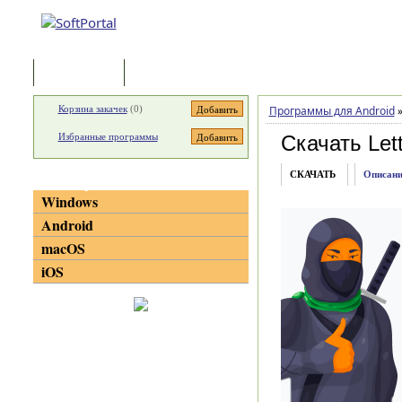
Программы
Статьи
Корзина закачек
(
0
)
Программы для Android
Избранные программы
Скачать Let
СКАЧАТЬ
Описани
Категории
Windows
Android
macOS
iOS