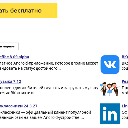
пулярное
offee 8.09 alpha
ВК
латное Android-приложение, которое вполне может
ВК
ендовать на статус достойного...
соц
узыка 7.12
Реа
оплеер для любителей слушать и загружать музыку
Пр
сетях ВКонтакте и...
моб
классники 24.3.27
Lin
классники — официальный клиент популярной
Оф
альной сети на вашем Android-устройстве....
соц