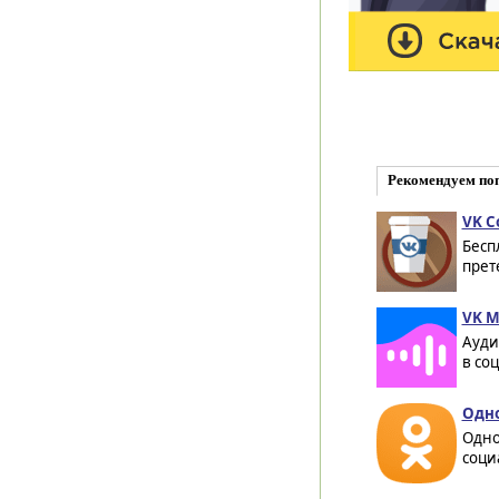
Рекомендуем по
VK C
Бесп
прет
VK М
Ауди
в соц
Одно
Одно
соци