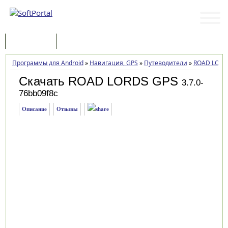
Программы
Статьи
Программы для Android
»
Навигация, GPS
»
Путеводители
»
ROAD LORD
Скачать ROAD LORDS GPS
3.7.0-
76bb09f8c
Описание
Отзывы