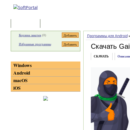
Программы
Статьи
Корзина закачек
(
0
)
Программы для Android
Избранные программы
Скачать Ga
СКАЧАТЬ
Описани
Категории
Windows
Android
macOS
iOS