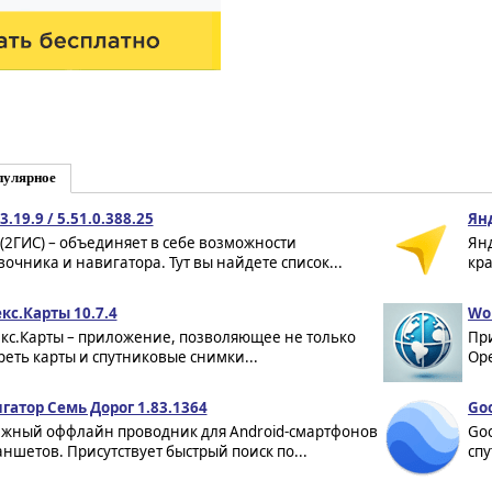
пулярное
3.19.9 / 5.51.0.388.25
Ян
 (2ГИС) – объединяет в себе возможности
Ян
вочника и навигатора. Тут вы найдете список...
кра
кс.Карты 10.7.4
Wor
кс.Карты – приложение, позволяющее не только
Пр
реть карты и спутниковые снимки...
Ope
гатор Семь Дорог 1.83.1364
Goo
жный оффлайн проводник для Android-смартфонов
Goo
аншетов. Присутствует быстрый поиск по...
спу