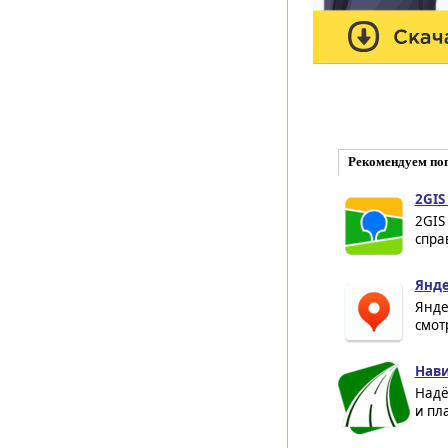
Рекомендуем по
2GIS 
2GIS
спра
Янде
Янде
смот
Нави
Надё
и пл