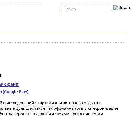
Карта сайта
RSS
Расширенный поиск
:
(APK файл)
(Google Play)
 и исследований с картами для активного отдыха на
альные функции, такие как оффлайн карты и синхронизация
обы планировать и делиться своими приключениями