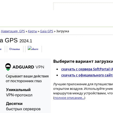
Войти на аккаунт
Зарегистрироваться
»
Навигация, GPS
»
Карты
»
Gaia GPS
»
Загрузка
ia GPS
2024.1
е
Отзывы
Выберите вариант загрузки
скачать с сервера SoftPortal 
скачать с официального сайта 
Лучшее приложение для путешествий
открытом воздухе. Используйте уник
маршрутов между устройствами, чт
(
полное описание...
)