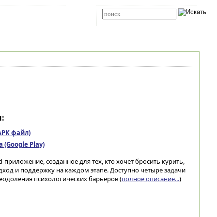
Карта сайта
RSS
Расширенный поиск
:
(APK файл)
(Google Play)
d-приложение, созданное для тех, кто хочет бросить курить,
ход и поддержку на каждом этапе. Доступно четыре задачи
еодоления психологических барьеров (
полное описание...
)