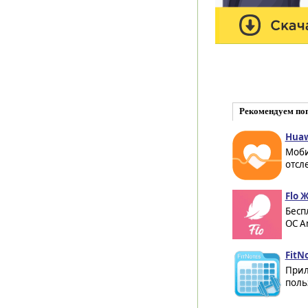
Рекомендуем по
Huaw
Моби
отсл
Flo 
Бесп
ОС An
FitNo
Прил
поль