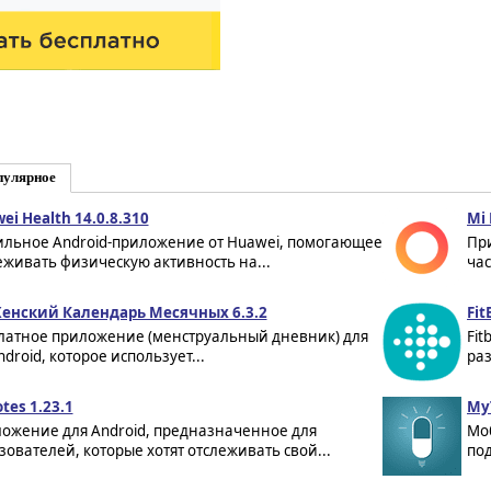
пулярное
ei Health 14.0.8.310
Mi 
льное Android-приложение от Huawei, помогающее
Пр
еживать физическую активность на...
час
Женский Календарь Месячных 6.3.2
Fit
латное приложение (менструальный дневник) для
Fit
droid, которое использует...
раз
tes 1.23.1
My
ожение для Android, предназначенное для
Мо
зователей, которые хотят отслеживать свой...
под