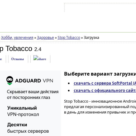
Войти на аккаунт
Зарегистрироваться
»
Хобби, увлечения
»
Здоровье
»
Stop Tobacco
»
Загрузка
p Tobacco
2.4
е
Отзывы
Выберите вариант загрузки
скачать с сервера SoftPortal 
скачать с официального сайта 
Stop Tobacco - инновационное Androi
предлагая персонализированный под
в день для изменения привычек и пр