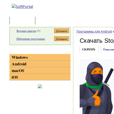
Программы
Статьи
Корзина закачек
(
0
)
Программы для Android
Избранные программы
Скачать Sto
СКАЧАТЬ
Описани
Категории
Windows
Android
macOS
iOS