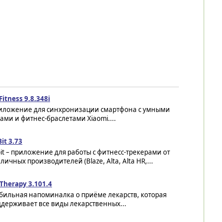
Fitness 9.8.348i
иложение для синхронизации смартфона с умными
ами и фитнес-браслетами Xiaomi....
Bit 3.73
bit – приложение для работы с фитнесс-трекерами от
личных производителей (Blaze, Alta, Alta HR,...
Therapy 3.101.4
бильная напоминалка о приёме лекарств, которая
держивает все виды лекарственных...