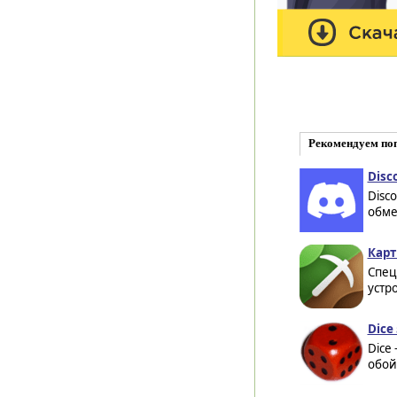
Рекомендуем по
Disc
Disc
обме
Карт
Спец
устр
Dice 
Dice
обой