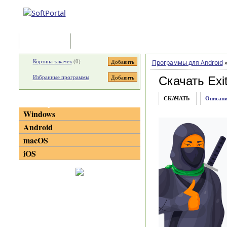
Программы
Статьи
Корзина закачек
(
0
)
Программы для Android
Избранные программы
Скачать Exi
СКАЧАТЬ
Описани
Категории
Windows
Android
macOS
iOS