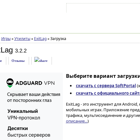
Войти на аккаунт
Зарегистрироваться
»
Игры
»
Утилиты
»
ExitLag
»
Загрузка
tLag
3.2.2
е
Отзывы
Выберите вариант загрузки
скачать с сервера SoftPortal
(
скачать с официального сайта 
ExitLag - это инструмент для Androi
мобильных играх. Приложение пред
трафика, мультисоединение и другие
описание...
)