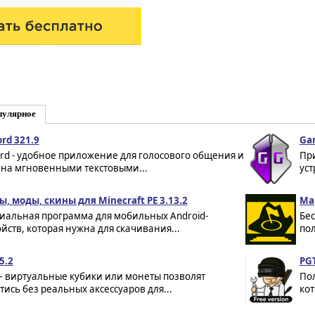
пулярное
ord 321.9
Ga
ord - удобное приложение для голосового общения и
Пр
на мгновенными текстовыми...
уст
ы, моды, скины для Minecraft PE 3.13.2
Map
иальная программа для мобильных Android-
Бес
ойств, которая нужна для скачивания...
по
5.2
PGT
 – виртуальные кубики или монеты позволят
Пол
тись без реальных аксессуаров для...
кот