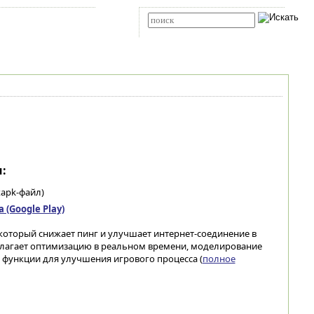
Карта сайта
RSS
Расширенный поиск
:
xapk-файл)
(Google Play)
d, который снижает пинг и улучшает интернет-соединение в
лагает оптимизацию в реальном времени, моделирование
 функции для улучшения игрового процесса (
полное