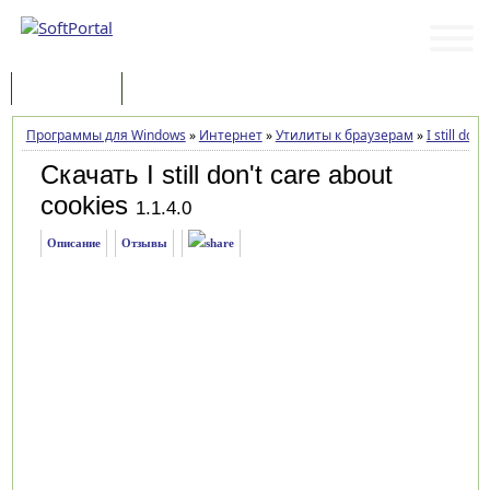
Программы
Статьи
Программы для Windows
»
Интернет
»
Утилиты к браузерам
»
I still don
Скачать I still don't care about
cookies
1.1.4.0
Описание
Отзывы