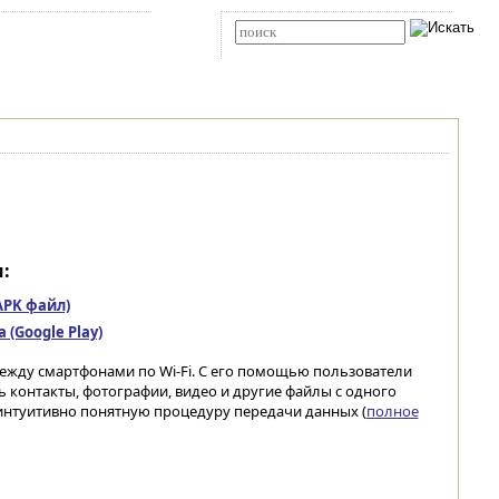
Карта сайта
RSS
Расширенный поиск
:
(APK файл)
(Google Play)
жду смартфонами по Wi-Fi. С его помощью пользователи
ь контакты, фотографии, видео и другие файлы с одного
 интуитивно понятную процедуру передачи данных (
полное