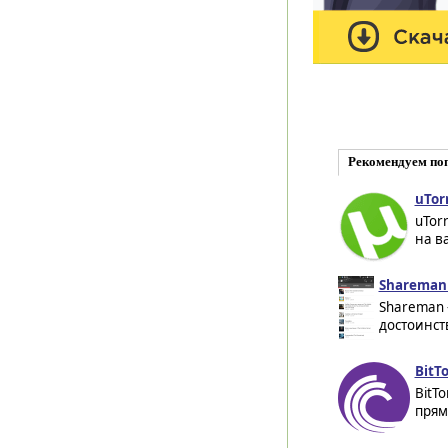
Рекомендуем по
uTor
uTor
на в
Shareman 
Shareman 
достоинст
BitTo
BitT
прям