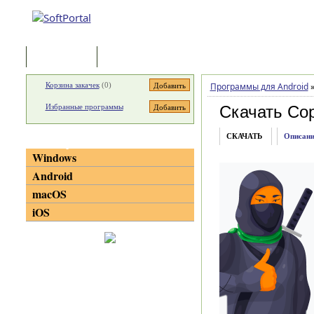
Программы
Статьи
Корзина закачек
(
0
)
Программы для Android
Избранные программы
Скачать Co
СКАЧАТЬ
Описани
Категории
Windows
Android
macOS
iOS