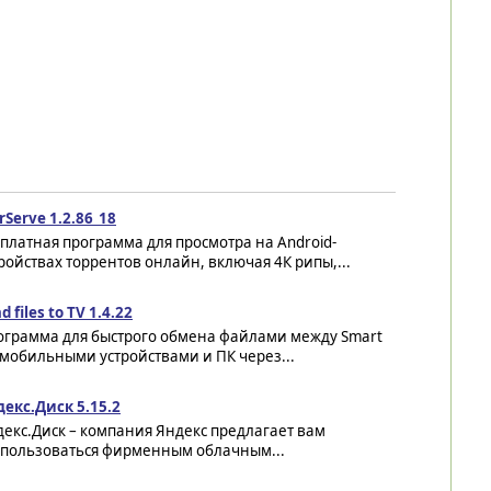
rServe 1.2.86_18
платная программа для просмотра на Android-
ройствах торрентов онлайн, включая 4К рипы,...
d files to TV 1.4.22
ограмма для быстрого обмена файлами между Smart
 мобильными устройствами и ПК через...
екс.Диск 5.15.2
екс.Диск – компания Яндекс предлагает вам
спользоваться фирменным облачным...