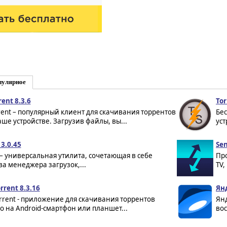
пулярное
rent 8.3.6
Tor
rent – популярный клиент для скачивания торрентов
Бес
аше устройстве. Загрузив файлы, вы...
уст
3.0.45
Sen
– универсальная утилита, сочетающая в себе
Пр
ва менеджера загрузок,...
TV,
rrent 8.3.16
Янд
orrent - приложение для скачивания торрентов
Янд
о на Android-смартфон или планшет...
во