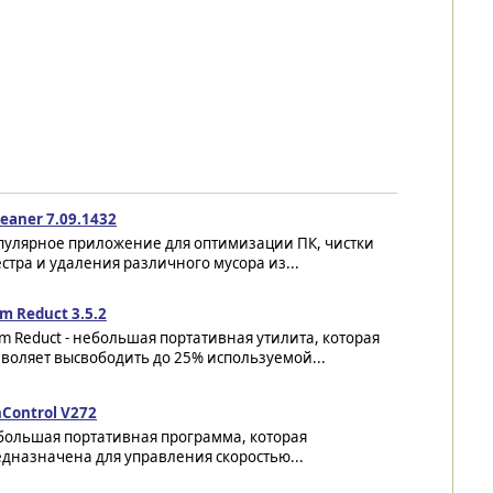
eaner 7.09.1432
пулярное приложение для оптимизации ПК, чистки
стра и удаления различного мусора из...
m Reduct 3.5.2
 Reduct - небольшая портативная утилита, которая
воляет высвободить до 25% используемой...
Control V272
большая портативная программа, которая
дназначена для управления скоростью...