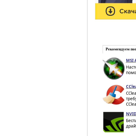
Рекомендуем по
MSI A
Наст
помо
CCle
CCle
треб
CCle
NVID
Бесп
драй