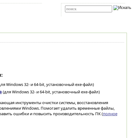
Карта сайта
RSS
Расширенный поиск
:
ля Windows 32- и 64-bit, установочный exe-файл)
а
(для Windows 32- и 64-bit, установочный exe-файл)
чающая инструменты очистки системы, восстановления
овлениями Windows. Помогает удалить временные файлы,
равить ошибки и повысить производительность ПК (
полное