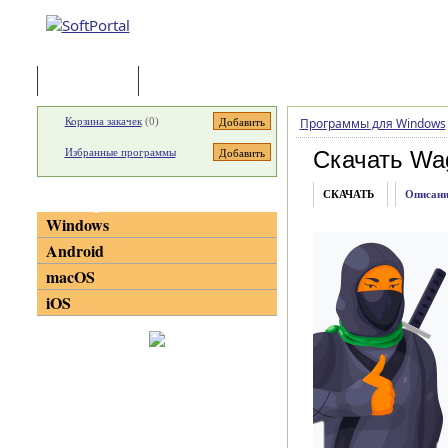
Программы
Статьи
Корзина закачек
(
0
)
Программы для Windows
Избранные программы
Скачать Wag
СКАЧАТЬ
Описани
Категории
Windows
Android
macOS
iOS