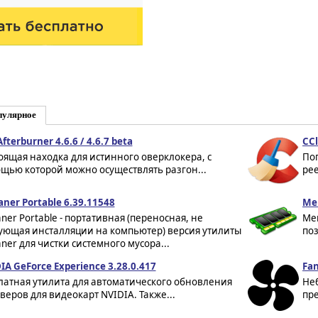
пулярное
fterburner 4.6.6 / 4.6.7 beta
CCl
оящая находка для истинного оверклокера, с
По
щью которой можно осуществлять разгон...
рее
aner Portable 6.39.11548
Me
aner Portable - портативная (переносная, не
Mem
ующая инсталляции на компьютер) версия утилиты
поз
aner для чистки системного мусора...
IA GeForce Experience 3.28.0.417
Fan
латная утилита для автоматического обновления
Не
веров для видеокарт NVIDIA. Также...
пре