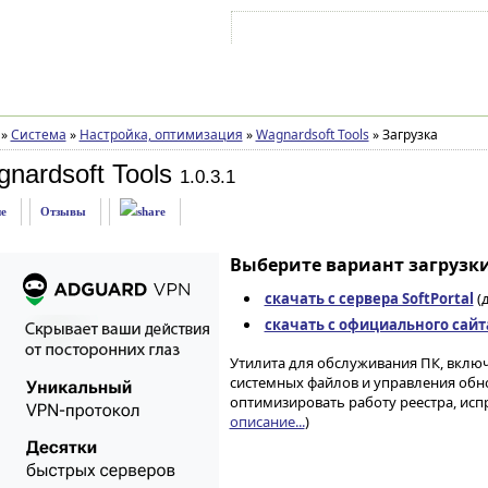
Войти на аккаунт
Зарегистрироваться
»
Система
»
Настройка, оптимизация
»
Wagnardsoft Tools
»
Загрузка
nardsoft Tools
1.0.3.1
е
Отзывы
Выберите вариант загрузки
скачать с сервера SoftPortal
(д
скачать с официального сайт
Утилита для обслуживания ПК, вклю
системных файлов и управления обн
оптимизировать работу реестра, исп
описание...
)