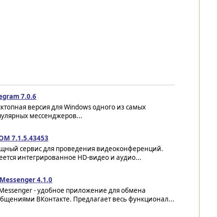
egram 7.0.6
ктопная версия для Windows одного из самых
пулярных мессенджеров...
OM 7.1.5.43453
щный сервис для проведения видеоконференций.
ется интегрированное HD-видео и аудио...
Messenger 4.1.0
 Messenger - удобное приложение для обмена
общениями ВКонтакте. Предлагает весь функционал...