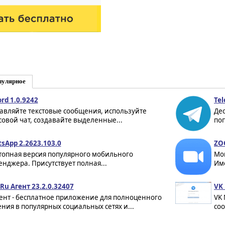
пулярное
ord 1.0.9242
Tel
авляйте текстовые сообщения, используйте
Дес
совой чат, создавайте выделенные...
по
sApp 2.2623.103.0
ZO
топная версия популярного мобильного
Мо
енджера. Присутствует полная...
Име
.Ru Агент 23.2.0.32407
VK 
ент - бесплатное приложение для полноценного
VK
ния в популярных социальных сетях и...
со