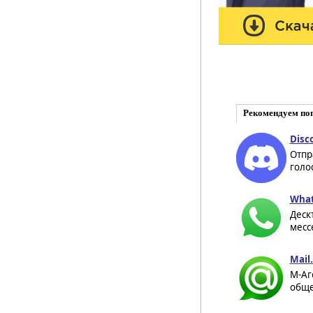
Рекомендуем по
Disc
Отпр
голо
What
Деск
месс
Mail
M-Аг
обще