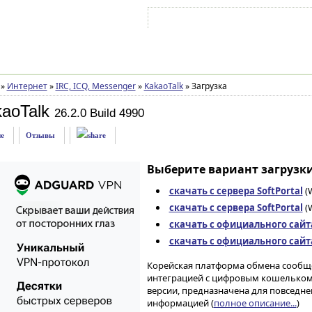
Войти на аккаунт
Зарегистрироваться
»
Интернет
»
IRC, ICQ, Messenger
»
KakaoTalk
»
Загрузка
aoTalk
26.2.0 Build 4990
е
Отзывы
Выберите вариант загрузки
скачать с сервера SoftPortal
(W
скачать с сервера SoftPortal
(W
скачать с официального сайт
скачать с официального сайт
Корейская платформа обмена сообще
интеграцией с цифровым кошельком,
версии, предназначена для повседн
информацией (
полное описание...
)