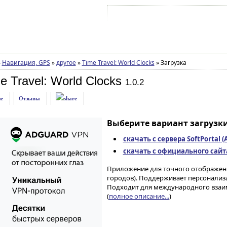
Войти на аккаунт
Зарегистрироваться
»
Навигация, GPS
»
другое
»
Time Travel: World Clocks
»
Загрузка
e Travel: World Clocks
1.0.2
е
Отзывы
Выберите вариант загрузки
скачать с сервера SoftPortal 
скачать с официального сайта 
Приложение для точного отображени
городов). Поддерживает персонализ
Подходит для международного взаим
(
полное описание...
)