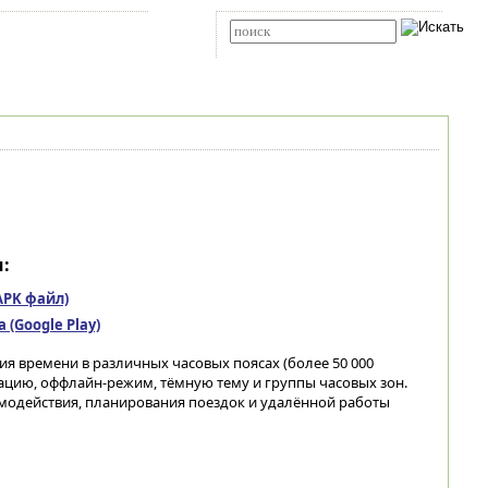
Карта сайта
RSS
Расширенный поиск
:
(APK файл)
(Google Play)
я времени в различных часовых поясах (более 50 000
ацию, оффлайн-режим, тёмную тему и группы часовых зон.
одействия, планирования поездок и удалённой работы