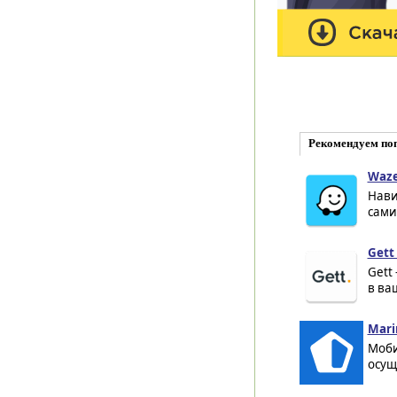
Рекомендуем по
Waze
Нави
сами
Gett
Gett
в ва
Marin
Моби
осущ