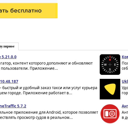
пулярное
 5.21.0.0
Ком
гатор, контент которого дополняют и обновляют
Пол
 пользователи. Приложение...
себ
 10.48.187
Ukl
 – быстрый и удобный заказ такси или услуг курьера
Удо
шем городе. Приложение работает в...
гор
eTraffic 5.7.2
Ан
льное приложение для Android, которое позволяет
Ан
ествлять просмотр судов в реальном...
в д