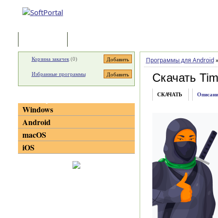
Программы
Статьи
Корзина закачек
(
0
)
Программы для Android
Избранные программы
Скачать Tim
СКАЧАТЬ
Описани
Категории
Windows
Android
macOS
iOS