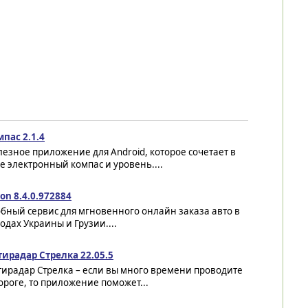
пас 2.1.4
езное приложение для Android, которое сочетает в
е электронный компас и уровень....
on 8.4.0.972884
бный сервис для мгновенного онлайн заказа авто в
одах Украины и Грузии....
тирадар Стрелка 22.05.5
тирадар Стрелка – если вы много времени проводите
ороге, то приложение поможет...