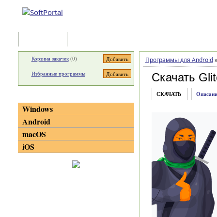
Программы
Статьи
Корзина закачек
(
0
)
Программы для Android
Избранные программы
Скачать Glit
СКАЧАТЬ
Описани
Категории
Windows
Android
macOS
iOS