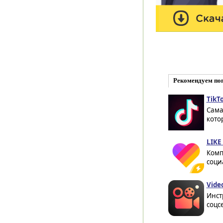
Рекомендуем по
TikTo
Сама
кото
LIKE 
Комп
соци
Vide
Инст
соцс