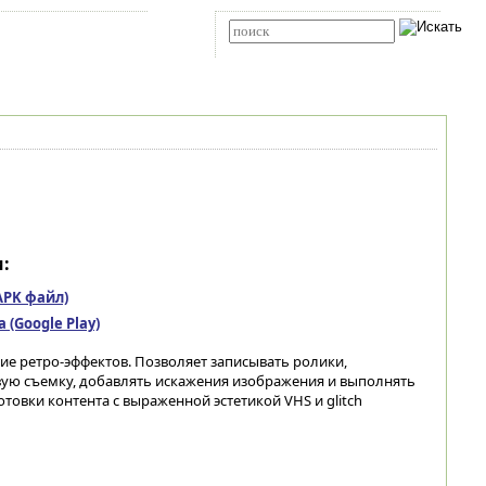
Карта сайта
RSS
Расширенный поиск
:
(APK файл)
(Google Play)
ние ретро-эффектов. Позволяет записывать ролики,
ую съемку, добавлять искажения изображения и выполнять
товки контента с выраженной эстетикой VHS и glitch