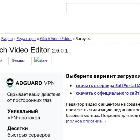
Войти на аккаунт
Зарегистрироваться
»
Видео
»
Редакторы
»
Glitch Video Editor
»
Загрузка
ch Video Editor
2.6.0.1
е
Отзывы
Выберите вариант загрузки
скачать с сервера SoftPortal 
скачать с официального сайта 
Редактор видео с акцентом на созда
применять стилизацию под аналогов
базовый монтаж. Подходит для подго
(
полное описание...
)