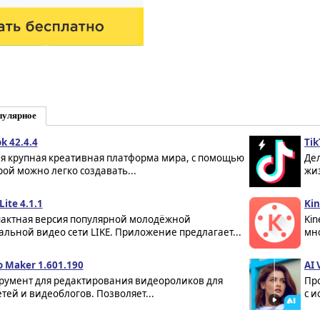
пулярное
k 42.4.4
Tik
я крупная креативная платформа мира, с помощью
Де
рой можно легко создавать...
жи
Lite 4.1.1
Kin
актная версия популярной молодёжной
Kin
альной видео сети LIKE. Приложение предлагает...
мно
o Maker 1.601.190
AI 
румент для редактирования видеороликов для
Пр
етей и видеоблогов. Позволяет...
с и