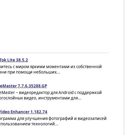
Tok Lite 38.5.2
литесь с миром яркими моментами из собственной
зни при помощи небольших...
eMaster 7.7.6.35288.GP
eMaster – видеоредактор для Android с поддержкой
гослойных видео, инструментами для...
Video Enhancer 1.182.74
ограмма для улучшения фотографий и видеозаписей
спользованием технологий...