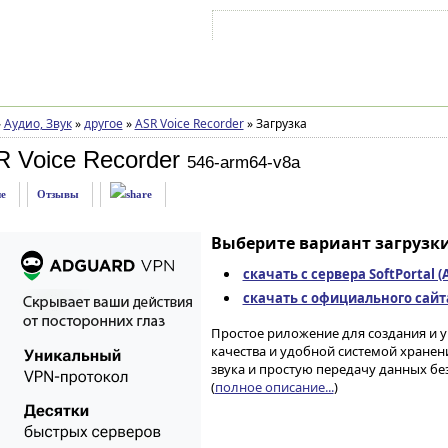
Войти на аккаунт
Зарегистрироваться
»
Аудио, Звук
»
другое
»
ASR Voice Recorder
»
Загрузка
 Voice Recorder
546-arm64-v8a
е
Отзывы
Выберите вариант загрузки
скачать с сервера SoftPortal 
скачать с официального сайта 
Простое риложение для создания и 
качества и удобной системой хранен
звука и простую передачу данных 
(
полное описание...
)