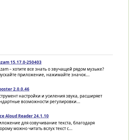
azam 15.17.0-250403
zam – хотите все знать о звучащей рядом музыке?
пускайте приложение, нажимайте значок...
oster 2.0.0.46
трумент настройки и усиления звука, расширяет
андартные возможности регулировки...
ce Aloud Reader 24.1.10
иложение для озвучивание текста, благодаря
орому можно читать вслух текст с...