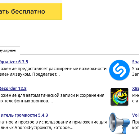
пулярное
Equalizer 6.3.5
Sh
ожение предоставляет расширенные возможности
Sha
вления звуком. Предлагает...
За
Recorder 12.8
XBo
ожение для автоматической записи и сохранения
Инс
х телефонных звонков....
ст
итель громкости 5.4.3
Voi
латное и простое в использовании приложение для
Пр
льных Android-устройств, которое...
кот