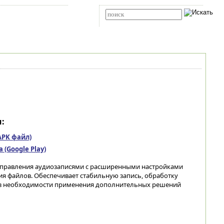
Карта сайта
RSS
Расширенный поиск
:
(APK файл)
(Google Play)
управления аудиозаписями с расширенными настройками
ия файлов. Обеспечивает стабильную запись, обработку
без необходимости применения дополнительных решений