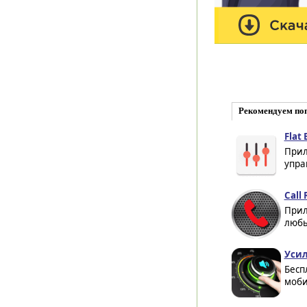
Рекомендуем по
Flat 
Прил
упра
Call 
Прил
любы
Усил
Бесп
моби