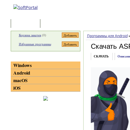
Программы
Статьи
Корзина закачек
(
0
)
Программы для Android
Избранные программы
Скачать ASR
СКАЧАТЬ
Описани
Категории
Windows
Android
macOS
iOS