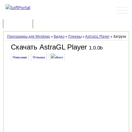
Программы
Статьи
Программы для Windows
»
Видео
»
Плееры
»
AstraGL Player
»
Загрузка
Скачать AstraGL Player
1.0.0b
Описание
Отзывы