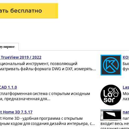
пулярное
TrueView 2019 / 2022
КО
циональный инструмент, позволяющий
Быс
матривать файлы формата DWG и DXF, измерять...
фу
CAD 1.1.0
Las
сплатформенная система с открытым исходным
Мо
м, предназначенная для...
ла
t Home 3D 7.5.17
nan
t Home 3D - удобная программа с открытым
na
дным кодом для создания дизайна интерьера, с...
входит весь н
создания черт