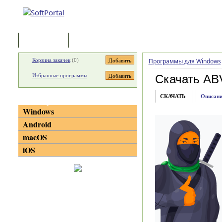
Программы
Статьи
Корзина закачек
(
0
)
Программы для Windows
Избранные программы
Скачать AB
СКАЧАТЬ
Описани
Категории
Windows
Android
macOS
iOS