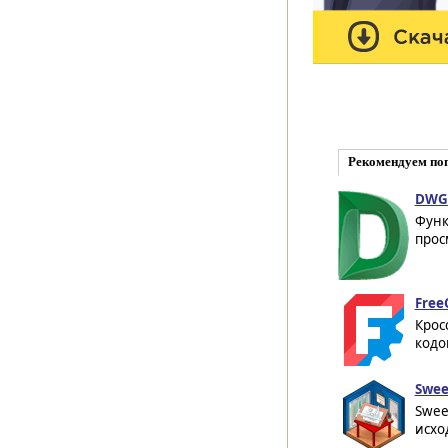
Рекомендуем по
DWG 
Функ
прос
Free
Крос
кодо
Swee
Swee
исхо