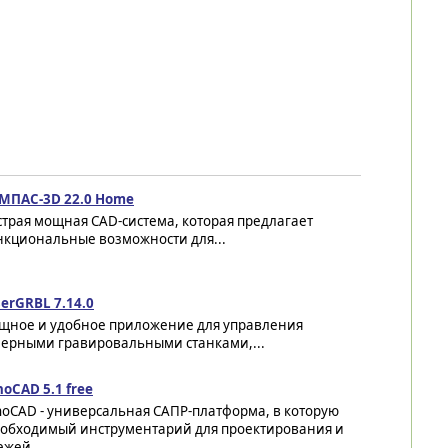
МПАС-3D 22.0 Home
трая мощная CAD-система, которая предлагает
нкциональные возможности для...
erGRBL 7.14.0
щное и удобное приложение для управления
зерными гравировальными станками,...
oCAD 5.1 free
noCAD - универсальная САПР-платформа, в которую
еобходимый инструментарий для проектирования и
ежей...