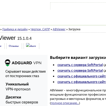
Войти на аккаунт
Зарегистрироваться
»
Графика и дизайн
»
Чертеж, САПР
»
ABViewer
»
Загрузка
Viewer
15.1.0.4
е
Отзывы
Выберите вариант загрузки
скачать с сервера SoftPortal
(д
скачать с сервера SoftPortal
(д
скачать с официального сайт
скачать с официального сайт
ABViewer – многофункциональное пр
мощным функционалом профессионал
растровых и векторных форматов, в т
(
полное описание...
)