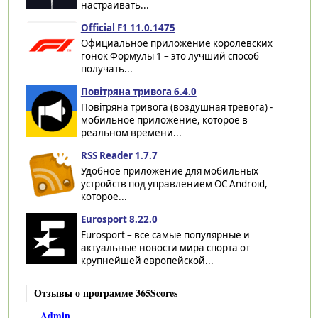
настраивать...
Official F1 11.0.1475
Официальное приложение королевских
гонок Формулы 1 – это лучший способ
получать...
Повітряна тривога 6.4.0
Повітряна тривога (воздушная тревога) -
мобильное приложение, которое в
реальном времени...
RSS Reader 1.7.7
Удобное приложение для мобильных
устройств под управлением ОС Android,
которое...
Eurosport 8.22.0
Eurosport – все самые популярные и
актуальные новости мира спорта от
крупнейшей европейской...
Отзывы о программе 365Scores
Admin