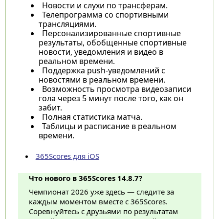
Новости и слухи по трансферам.
Телепрограмма со спортивными
трансляциями.
Персонализированные спортивные
результаты, обобщенные спортивные
новости, уведомления и видео в
реальном времени.
Поддержка push-уведомлений с
новостями в реальном времени.
Возможность просмотра видеозаписи
гола через 5 минут после того, как он
забит.
Полная статистика матча.
Таблицы и расписание в реальном
времени.
365Scores для iOS
Что нового в 365Scores 14.8.7?
Чемпионат 2026 уже здесь — следите за
каждым моментом вместе с 365Scores.
Соревнуйтесь с друзьями по результатам