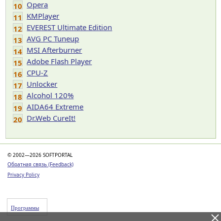
Opera
10
KMPlayer
11
EVEREST Ultimate Edition
12
AVG PC Tuneup
13
MSI Afterburner
14
Adobe Flash Player
15
CPU-Z
16
Unlocker
17
Alcohol 120%
18
AIDA64 Extreme
19
Dr.Web CureIt!
20
© 2002—2026 SOFTPORTAL
Обратная связь (Feedback)
Privacy Policy
Программы