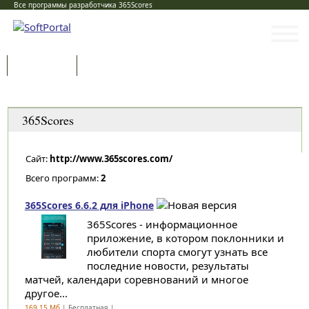
Все программы разработчика 365Scores
Программы
Статьи
Категории
365Scores
Сайт:
http://www.365scores.com/
Всего программ:
2
365Scores 6.6.2 для iPhone
365Scores - информационное
приложение, в котором поклонники и
любители спорта смогут узнать все
последние новости, результаты
матчей, календари соревнований и многое
другое...
169.15 Мб
| Бесплатная |