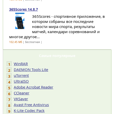
365Scores 14.8.7
365Scores - спортивное приложение, в
котором собраны все последние
новости мира спорта, результаты
матчей, календари соревнований и
многое другое...
102.45 Мб
| Бесплатная |
Самые популярные
WinRAR
1
DAEMON Tools Lite
2
uTorrent
3
UltraISO
4
Adobe Acrobat Reader
5
CCleaner
6
VKSaver
7
Avast Free Antivirus
8
K-Lite Codec Pack
9