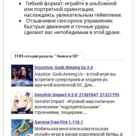
Гибкий формат: играйте в альбомной
или портретной ориентации,
наслаждаясь увлекательным геймплеем.
Отзывчивое сенсорное управление:
быстрые движения и точные удары
сделают вас непобедимым в этой драке.
ТОП-сегодня раздела "Экшен и 3D"
Injustice: Gods Among Us 3.4
Injustice: Gods Among Us – в этой игре вы
встретите супергероев и злодеев из
мрачной вселенной DC. Для...
Genshin Impact 4.5.0_21307647_21321795
Genshin Impact - Игровой мир напичкан
всяческими "подозрительными"
строениями, пещерами,...
Garena Free Fire 1.118.1
Мобильная многопользовательская
онлайн-игра в жанре королевской битвы, в