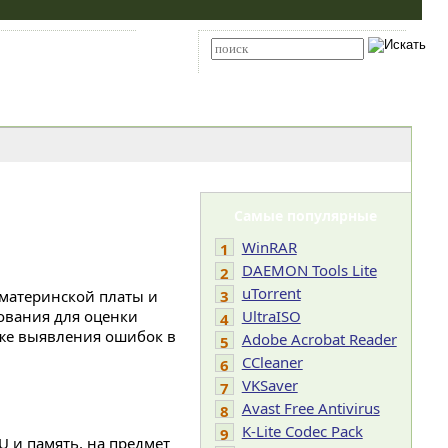
Карта сайта
RSS
Расширенный поиск
Самые популярные
WinRAR
1
DAEMON Tools Lite
2
uTorrent
 материнской платы и
3
ования для оценки
UltraISO
4
же выявления ошибок в
Adobe Acrobat Reader
5
CCleaner
6
VKSaver
7
Avast Free Antivirus
8
K-Lite Codec Pack
9
 и память, на предмет