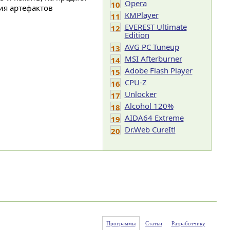
Opera
10
ия артефактов
KMPlayer
11
EVEREST Ultimate
12
Edition
AVG PC Tuneup
13
MSI Afterburner
14
Adobe Flash Player
15
CPU-Z
16
Unlocker
17
Alcohol 120%
18
AIDA64 Extreme
19
Dr.Web CureIt!
20
Программы
Статьи
Разработчику