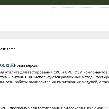
Войти на аккаунт
Зарегистрироваться
base.com/
7.0.12
я утилита для тестирования CPU и GPU, ОЗУ, компонентов
стемы питания ПК. Используются различные методы тестир
льности работы вычислительных/питающих модулей, а так
GPU - программа для тестирования видеокарты, включая GPU