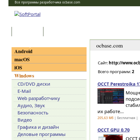
Все программы разработчика ocbase.com
Программы
Статьи
Категории
ocbase.com
Android
macOS
Сайт:
http://www.oc
iOS
Всего программ:
2
Windows
CD/DVD диски
OCCT Perestroika 1
E-Mail
Мощна
Web разработчику
подси
стаби
Аудио, Звук
их работе...
Безопасность
205,63 Мб
| Бесплатная |
Видео
Графика и дизайн
OCCT GPU 0.70
Деловые программы
OCCT 