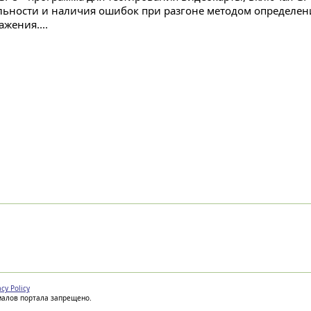
льности и наличия ошибок при разгоне методом определен
жения....
acy Policy
иалов портала запрещено.