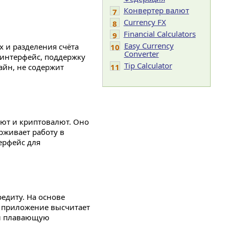
Конвертер валют
7
Currency FX
8
Financial Calculators
9
Easy Currency
х и разделения счёта
10
Converter
интерфейс, поддержку
Tip Calculator
йн, не содержит
11
ют и криптовалют. Оно
рживает работу в
ерфейс для
редиту. На основе
, приложение высчитает
 и плавающую