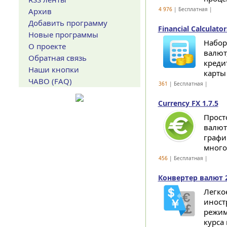
4 976
| Бесплатная |
Архив
Добавить программу
Financial Calculator
Новые программы
Набор
О проекте
валют
Обратная связь
креди
Наши кнопки
карты 
ЧАВО (FAQ)
361
| Бесплатная |
Currency FX 1.7.5
Прост
валют
графи
многое
456
| Бесплатная |
Конвертер валют 2
Легко
иност
режим
курса 