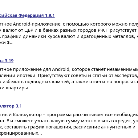
сийская Федерация 1.9.1
атное Android-приложение, с помощью которого можно пол
м валют от ЦБР и в банках разных городов РФ. Присутствуе
, графики динамики курса валют и драгоценных металлов, 
и $...
ы 3.19
атное приложение для Android, которое станет незаменим
лении ипотеки. Присутствуют советы и статьи от экспертов
 избежать подводных камней, а также ответы на вопросы с
ки квартиры...
лятор 3.1
тный Калькулятор – программа рассчитывает все необходи
та. Вы сможете узнать какую сумму можно взять в кредит, 
ж, составить график погашения, расписание аннуитетных и
ренцированных...