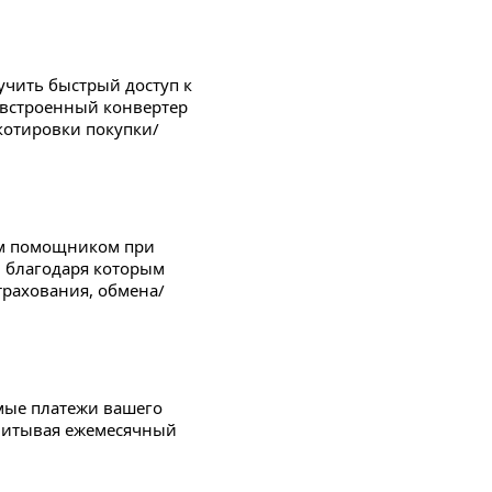
учить быстрый доступ к
т встроенный конвертер
котировки покупки/
ым помощником при
, благодаря которым
трахования, обмена/
мые платежи вашего
учитывая ежемесячный