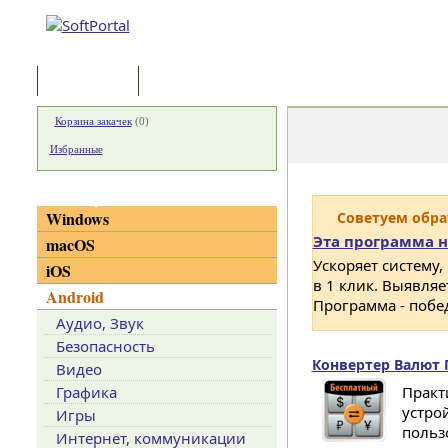
Программы
Статьи
Корзина закачек
(
0
)
Избранные
Категории
Windows
Советуем обр
Эта программа н
macOS
Ускоряет систему,
iOS
в 1 клик. Выявля
Android
Программа - побе
Аудио, Звук
Безопасность
Конвертер Валют П
Видео
Графика
Практ
устро
Игры
польз
Интернет, коммуникации