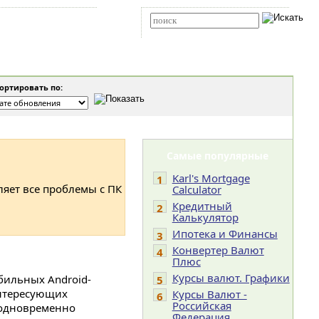
Карта сайта
RSS
Расширенный поиск
ртировать по:
Самые популярные
Karl's Mortgage
1
ляет все проблемы с ПК
Calculator
Кредитный
2
Калькулятор
Ипотека и Финансы
3
Конвертер Валют
4
Плюс
Курсы валют. Графики
бильных Android-
5
интересующих
Курсы Валют -
6
Российская
 одновременно
Федерация