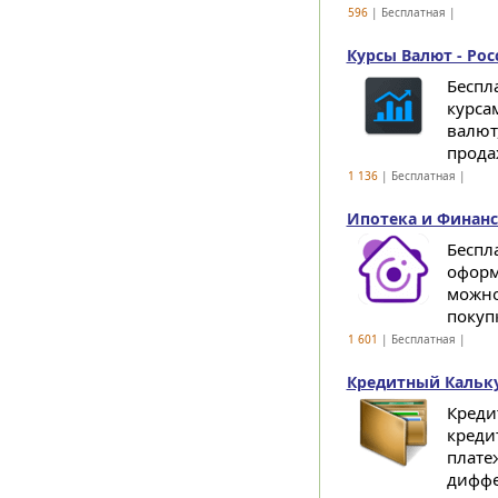
596
| Бесплатная |
Курсы Валют - Рос
Беспл
курса
валют
продаж
1 136
| Бесплатная |
Ипотека и Финанс
Беспл
оформ
можно
покуп
1 601
| Бесплатная |
Кредитный Кальку
Креди
креди
плате
диффе