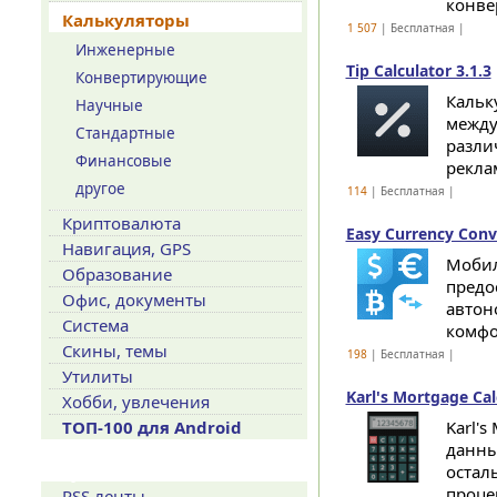
конве
Калькуляторы
1 507
| Бесплатная |
Инженерные
Tip Calculator 3.1.3
Конвертирующие
Кальк
Научные
между
Стандартные
разли
Финансовые
реклам
другое
114
| Бесплатная |
Криптовалюта
Easy Currency Conve
Навигация, GPS
Мобил
Образование
предо
Офис, документы
автон
Система
комфо
Скины, темы
198
| Бесплатная |
Утилиты
Karl's Mortgage Cal
Хобби, увлечения
ТОП-100 для Android
Karl's
данны
Сервисы
остал
проце
RSS ленты