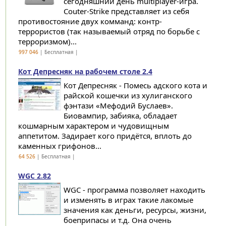
сегодняшний день multiplayer-игра.
Couter-Strike представляет из себя
противостояние двух комманд: контр-
террористов (так называемый отряд по борьбе с
терроризмом)...
997 046
| Бесплатная |
Кот Депресняк на рабочем столе 2.4
Кот Депресняк - Помесь адского кота и
райской кошечки из хулиганского
фэнтази «Мефодий Буслаев».
Биовампир, забияка, обладает
кошмарным характером и чудовищным
аппетитом. Задирает кого придётся, вплоть до
каменных грифонов...
64 526
| Бесплатная |
WGC 2.82
WGC - программа позволяет находить
и изменять в играх такие лакомые
значения как деньги, ресурсы, жизни,
боеприпасы и т.д. Она очень