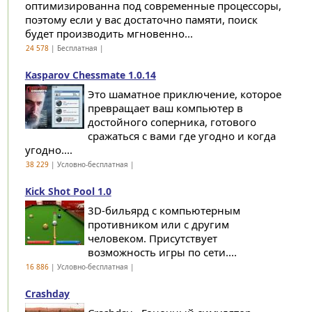
оптимизированна под современные процессоры,
поэтому если у вас достаточно памяти, поиск
будет производить мгновенно...
24 578
| Бесплатная |
Kasparov Chessmate 1.0.14
Это шаматное приключение, которое
превращает ваш компьютер в
достойного соперника, готового
сражаться с вами где угодно и когда
угодно....
38 229
| Условно-бесплатная |
Kick Shot Pool 1.0
3D-бильярд с компьютерным
противником или с другим
человеком. Присутствует
возможность игры по сети....
16 886
| Условно-бесплатная |
Crashday