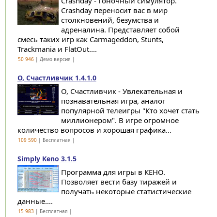
Crashday - Гоночный симулятор.
Crashday переносит вас в мир
столкновений, безумства и
адреналина. Представляет собой
смесь таких игр как Carmageddon, Stunts,
Trackmania и FlatOut....
50 946
| Демо версия |
О, Счастливчик 1.4.1.0
О, Счастливчик - Увлекательная и
познавательная игра, аналог
популярной телеигры "Кто хочет стать
миллионером". В игре огромное
количество вопросов и хорошая графика...
109 590
| Бесплатная |
Simply Keno 3.1.5
Программа для игры в КЕНО.
Позволяет вести базу тиражей и
получать некоторые статистические
данные....
15 983
| Бесплатная |