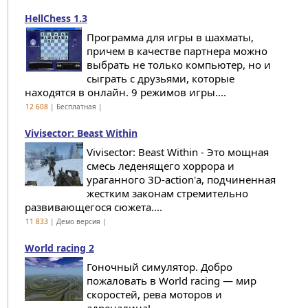
HellChess 1.3
Программа для игры в шахматы,
причем в качестве партнера можно
выбрать не только компьютер, но и
сыграть с друзьями, которые
находятся в онлайн. 9 режимов игры....
12 608
| Бесплатная |
Vivisector: Beast Within
Vivisector: Beast Within - Это мощная
смесь леденящего хоррора и
ураганного 3D-action'а, подчиненная
жестким законам стремительно
развивающегося сюжета....
11 833
| Демо версия |
World racing 2
Гоночный симулятор. Добро
пожаловать в World racing — мир
скоростей, рева моторов и