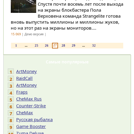
Спустя почти восемь лет после выхода
на экраны блокбастера Пола
Верховена команда Strangelite готова
вновь выпустить миллионы и миллионы жуков,
но на этот раз на экраны мониторов....
15 069
| Демо версия |
27
1
...
25
26
28
29
...
32
Самые популярные
ArtMoney
1
RaidCall
2
ArtMoney
3
Fraps
4
CheMax Rus
5
Counter-Strike
6
CheMax
7
Русская рыбалка
8
Game Booster
9
Zuma Deluxe