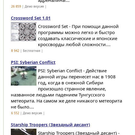
адреналина!...
26 859
| Демо версия |
Crossword Set 1.01
Crossword Set - При помощи данной
программы можно легко и быстро
создавать классические и японские
кроссворды любой сложности....
8 942
| Бесплатная |
PSI: Syberian Conflict
PSI: Syberian Conflict - Действие
данной игры перенесет нас в 1908
год, когда в снежной Сибири
произошло странное явление,
названное людьми падением Тунгусского
метеорита. На самом же деле никакого метеорита
не было....
6 552
| Демо версия |
Starship Troopers (Звездный десант)
Starship Troopers (Звездный десант) -