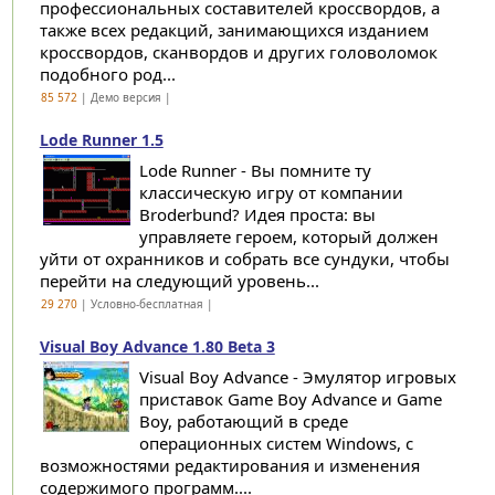
профессиональных составителей кроссвордов, а
также всех редакций, занимающихся изданием
кроссвордов, сканвордов и других головоломок
подобного род...
85 572
| Демо версия |
Lode Runner 1.5
Lode Runner - Вы помните ту
классическую игру от компании
Broderbund? Идея проста: вы
управляете героем, который должен
уйти от охранников и собрать все сундуки, чтобы
перейти на следующий уровень...
29 270
| Условно-бесплатная |
Visual Boy Advance 1.80 Beta 3
Visual Boy Advance - Эмулятор игровых
приставок Game Boy Advance и Game
Boy, работающий в среде
операционных систем Windows, с
возможностями редактирования и изменения
содержимого программ....