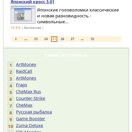
Японский кросс 3.01
Японские головоломки классические
и новая разновидность -
символьные...
13 315
| Бесплатная |
25
1
...
23
24
26
27
...
32
Самые популярные
ArtMoney
1
RaidCall
2
ArtMoney
3
Fraps
4
CheMax Rus
5
Counter-Strike
6
CheMax
7
Русская рыбалка
8
Game Booster
9
Zuma Deluxe
10