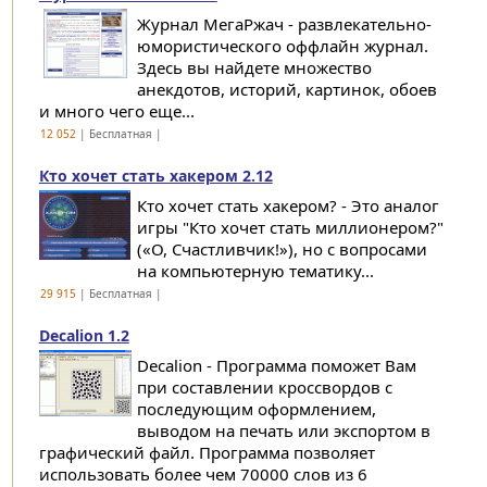
Журнал МегаРжач - развлекательно-
юмористического оффлайн журнал.
Здесь вы найдете множество
анекдотов, историй, картинок, обоев
и много чего еще...
12 052
| Бесплатная |
Кто хочет стать хакером 2.12
Кто хочет стать хакером? - Это аналог
игры "Кто хочет стать миллионером?"
(«О, Счастливчик!»), но с вопросами
на компьютерную тематику...
29 915
| Бесплатная |
Decalion 1.2
Decalion - Программа поможет Вам
при составлении кроссвордов с
последующим оформлением,
выводом на печать или экспортом в
графический файл. Программа позволяет
использовать более чем 70000 слов из 6