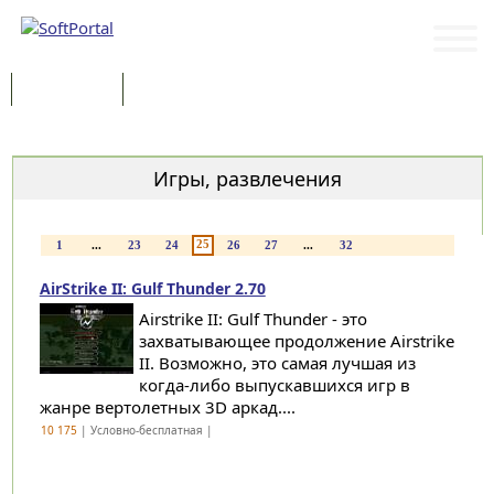
Программы
Статьи
Категории
Игры, развлечения
25
1
...
23
24
26
27
...
32
AirStrike II: Gulf Thunder 2.70
Airstrike II: Gulf Thunder - это
захватывающее продолжение Airstrike
II. Возможно, это самая лучшая из
когда-либо выпускавшихся игр в
жанре вертолетных 3D аркад....
10 175
| Условно-бесплатная |