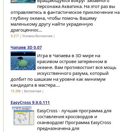
вращающуюся вокруг забавного
персонажа Акватика. На этот раз вы
отправляетесь в фантастическое приключение на
глубину океана, чтобы помочь Вашему
маленькому другу найти украденную
драгоценнос...
9 217
| Условно-бесплатная |
Чапаев 3D 0.07
Игра в Чапаева в 3D мире на
красивом острове затерянном в
океане. Вам противостоит вся мощь
искусственного разума, который
долбит по шашкам на уровне как минимум
кандидата в мастера....
15 296
| Бесплатная |
EasyCross 9.9.0.111
EasyCross - лучшая программа для
составления кроссвордов и
сканвордов! Программа EasyCross
предназначена для