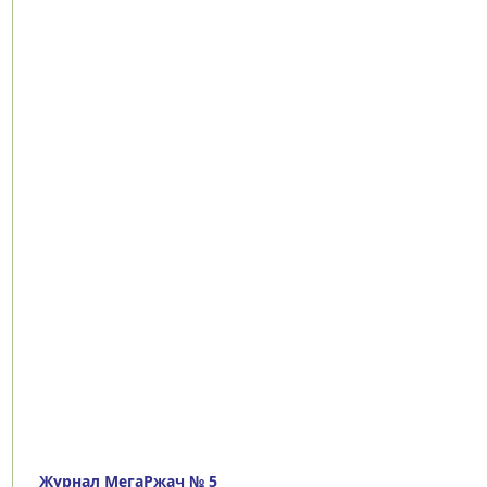
Журнал МегаРжач № 5