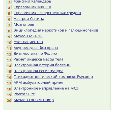
Женский Календарь
3
Справочник МКБ-10
4
Справочник лекарственных средств
5
Настрои Сытина
6
Мозгоправ
7
Энциклопедия наркотиков и галюциногенов
8
Махаон МКБ 10
9
Учет пациентов
10
Акупрессура - без врача
11
Диагностика по Фоллю
12
Расчет индекса массы тела
13
Электронная история болезни
14
Электронная Регистратура
15
Психодиагностический комплекс Psycomp
16
АРМ амбулаторный прием
17
Электронное направление на МСЭ
18
Pharm Suite
19
Махаон DICOM Dump
20