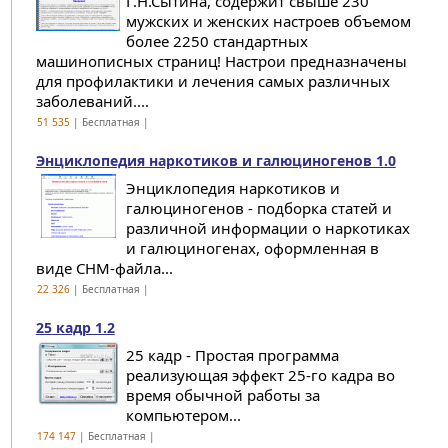
Г.Н.Сытина, содержит свыше 230
мужских и женских настроев объемом
более 2250 стандартных
машинописных страниц! Настрои предназначены
для профилактики и лечения самых различных
заболеваний....
51 535
| Бесплатная |
Энциклопедия наркотиков и галюциногенов 1.0
Энциклопедия наркотиков и
галюциногенов - подборка статей и
различной информации о наркотиках
и галюциногенах, оформленная в
виде CHM-файла...
22 326
| Бесплатная |
25 кадр 1.2
25 кадр - Простая программа
реализующая эффект 25-го кадра во
время обычной работы за
компьютером...
174 147
| Бесплатная |