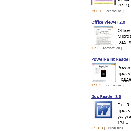
PPTX),
39 181
| Бесплатная |
Office Viewer 2.0
Offic
Micro
(XLS, 
7 206
| Бесплатная |
PowerPoint Reader 
Power
просма
Поддер
12 189
| Бесплатная |
Doc Reader 2.0
Doc R
просм
услуг
TXT...
277 453
| Бесплатная |