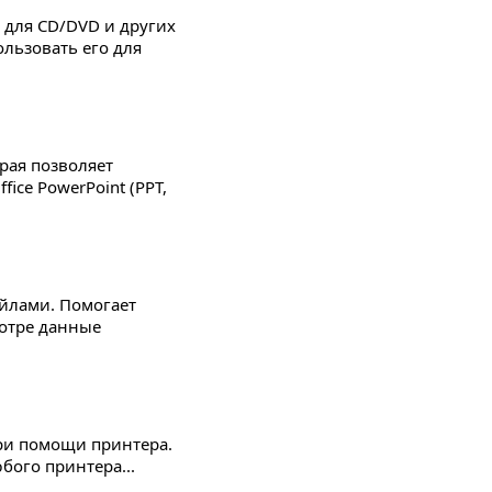
 для CD/DVD и других
ользовать его для
орая позволяет
ice PowerPoint (PPT,
айлами. Помогает
мотре данные
при помощи принтера.
ого принтера...