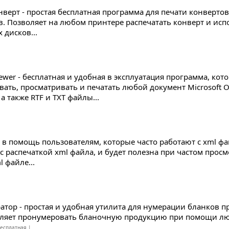
нверт - простая бесплатная программа для печати конвертов
в. Позволяет на любом принтере распечатать конверт и исп
 дисков...
iewer - бесплатная и удобная в эксплуатация программа, кот
ать, просматривать и печатать любой документ Microsoft Off
 а также RTF и TXT файлы...
а в помощь пользователям, которые часто работают с xml ф
с распечаткой xml файла, и будет полезна при частом прос
 файле...
атор - простая и удобная утилита для нумерации бланков 
ляет пронумеровать бланочную продукцию при помощи люб
есплатная |