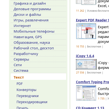
докум
Графика и дизайн
Excel,
Деловые программы
11 262
| Условно-бесплат
Диски и файлы
Игры, развлечения
Expert PDF Reader 
Интернет
Exper
Мобильные телефоны
редак
парам
Навигация, GPS
докуме
Образование, наука
10 755
| Бесплатная |
Рабочий стол, десктоп
Разработчику
iCopy 1.6.4
Серверы
iCopy
Сети
фирмы
Система
27 556
| Бесплатная |
Текст
Comfort Typing Pro
PDF
Comfo
Конверторы
быстр
Переводчики
1 735
| У
Перекодировщики
CD Конверт 1.13
Печать