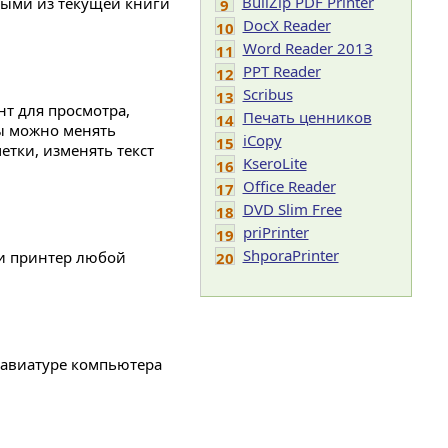
BullZip PDF Printer
ными из текущей книги
9
DocX Reader
10
Word Reader 2013
11
PPT Reader
12
Scribus
13
нт для просмотра,
Печать ценников
14
ы можно менять
iCopy
15
тки, изменять текст
KseroLite
16
Office Reader
17
DVD Slim Free
18
priPrinter
19
ShporaPrinter
 и принтер любой
20
клавиатуре компьютера