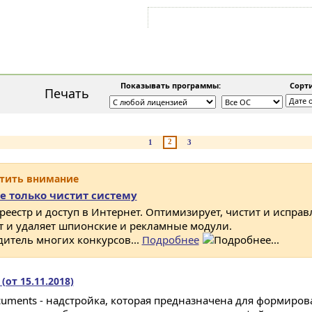
Войти на аккаунт
Зарегистрироваться
Показывать программы:
Сорти
Печать
2
1
3
атить внимание
е только чистит систему
 реестр и доступ в Интернет. Оптимизирует, чистит и исправ
ет и удаляет шпионские и рекламные модули.
дитель многих конкурсов...
Подробнее
 (от 15.11.2018)
ocuments - надстройка, которая предназначена для формиров