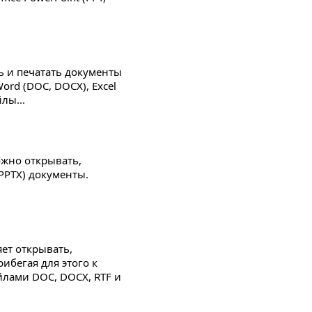
ь и печатать документы
ord (DOC, DOCX), Excel
йлы...
ожно открывать,
 PPTX) документы.
яет открывать,
ибегая для этого к
айлами DOC, DOCX, RTF и