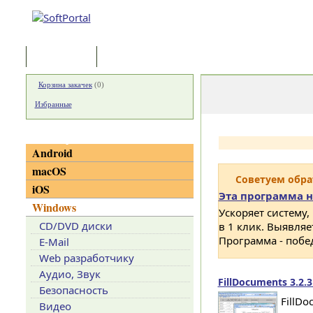
Программы
Статьи
Корзина закачек
(
0
)
Избранные
Категории
Android
macOS
Советуем обр
iOS
Эта программа н
Windows
Ускоряет систему,
CD/DVD диски
в 1 клик. Выявля
Программа - побе
E-Mail
Web разработчику
Аудио, Звук
FillDocuments 3.2.3
Безопасность
FillD
Видео