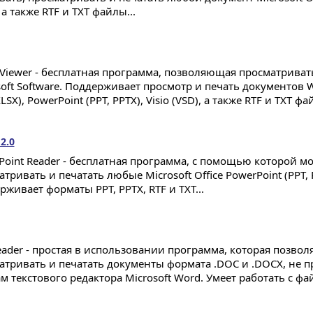
 а также RTF и TXT файлы...
e Viewer - бесплатная программа, позволяющая просматриват
soft Software. Поддерживает просмотр и печать документов W
XLSX), PowerPoint (PPT, PPTX), Visio (VSD), а также RTF и TXT фа
2.0
Point Reader - бесплатная программа, с помощью которой м
тривать и печатать любые Microsoft Office PowerPoint (PPT,
живает форматы PPT, PPTX, RTF и TXT...
eader - простая в использовании программа, которая позвол
атривать и печатать документы формата .DOC и .DOCX, не пр
ам текстового редактора Microsoft Word. Умеет работать с ф