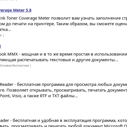
verage Meter 5.8
l Ink Toner Coverage Meter позволит вам узнать заполнение
ом до печати на принтере. Таким образом, вы сможете оцен
тка...
ая |
1
Book MMX - мощная и в то же время простая в использовании
ляющая распечатывать текстовые и другие документы...
Условно-бесплатная |
e Reader - бесплатная программа для просмотра любых докуме
re. Позволяет открывать, просматривать, печатать документ
oint, Visio, а также RTF и TXT файлы...
eader - бесплатная и удобная в эксплуатация программа, кот
ать, просматривать и печатать любой документ Microsoft Off