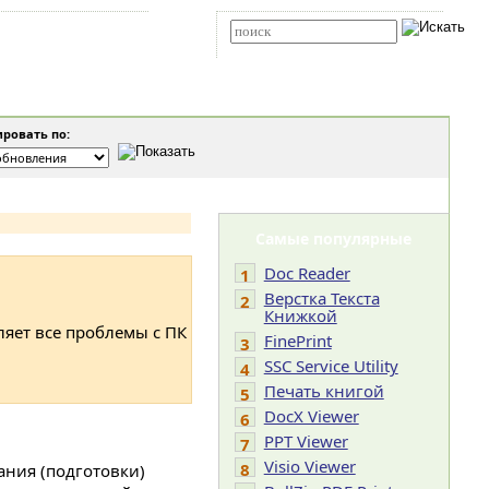
Карта сайта
RSS
Расширенный поиск
ровать по:
Самые популярные
Doc Reader
1
Верстка Текста
2
Книжкой
ляет все проблемы с ПК
FinePrint
3
SSC Service Utility
4
Печать книгой
5
DocX Viewer
6
PPT Viewer
7
Visio Viewer
8
ания (подготовки)