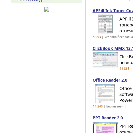
APFill Ink Toner Co
APFil
тонер
отпеча
5 993
| Условно-бесплатн
ClickBook MMX 13.
Click
позво
11 868
| 
Office Reader 2.0
Offic
Softwa
PowerP
14 240
| Бесплатная |
PPT Reader 2.0
PPT R
открыв