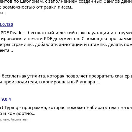
ентов по шаблонам, с заполнением созданных файлов дан
 с возможностью отправки писем...
ная |
9.0.180
t PDF Reader - бесплатный и легкий в эксплуатации инструме
тирования и печати PDF документов. С помощью программ
етры страницы, добавлять аннотации и штампы, делать поме
нта...
 - бесплатная утилита, которая позволяет превратить сканер
-производителя, в копировальный аппарат...
 9.0.4
rt Typing - программа, которая поможет набирать текст на 
о и комфортно...
словно-бесплатная |