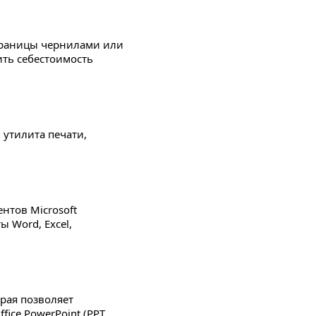
 страницы чернилами или
ить себестоимость
 утилита печати,
нтов Microsoft
ы Word, Excel,
орая позволяет
ice PowerPoint (PPT,