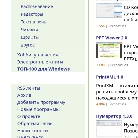
Распознавание
CD Ко
диско
Редакторы
любых
Текст в речь
5 556
| Бесплатная |
Читалки
Шрифты
PPT Viewer 2.0
другое
PPT V
открыв
Хобби, увлечения
PPTX),
Электронные книги
73 895
| Бесплатная |
ТОП-100 для Windows
PrintXML 1.0
Сервисы
PrintXML - утилит
RSS ленты
решить проблему 
Архив
находящиеся в xml
Добавить программу
4 084
| Бесплатная |
Новые программы
О проекте
Нумератор 1.3.0
Обратная связь
Нумер
Наши кнопки
Позво
ЧАВО (FAQ)
7 788
| Б