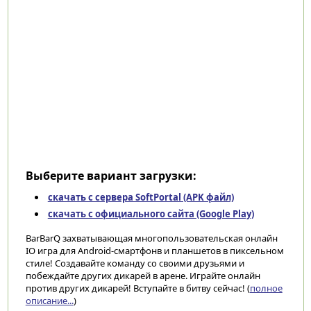
Выберите вариант загрузки:
скачать с сервера SoftPortal (APK файл)
скачать с официального сайта (Google Play)
BarBarQ захватывающая многопользовательская онлайн
IO игра для Android-смартфонв и планшетов в пиксельном
стиле! Создавайте команду со своими друзьями и
побеждайте других дикарей в арене. Играйте онлайн
против других дикарей! Вступайте в битву сейчас! (
полное
описание...
)