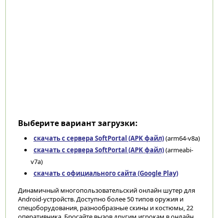
Выберите вариант загрузки:
скачать с сервера SoftPortal (APK файл)
(arm64-v8a)
скачать с сервера SoftPortal (APK файл)
(armeabi-
v7a)
скачать с официального сайта (Google Play)
Динамичный многопользовательский онлайн шутер для
Android-устройств. Доступно более 50 типов оружия и
спецоборудования, разнообразные скины и костюмы, 22
оперативника. Бросайте вызов другим игрокам в онлайн