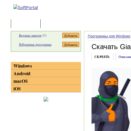
Программы
Статьи
Корзина закачек
(
0
)
Программы для Windows
Избранные программы
Скачать Gia
СКАЧАТЬ
Описани
Категории
Windows
Android
macOS
iOS