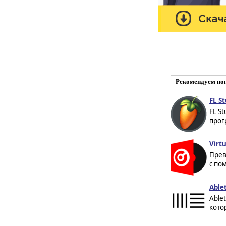
Рекомендуем по
FL St
FL S
прог
Virt
Прев
с по
Ablet
Able
кото