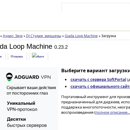
Войти на аккаунт
Зарегистрироваться
»
Аудио, Звук
»
DJ Студии, микшеры
»
Giada Loop Machine
»
Загрузка
da Loop Machine
0.23.2
е
Отзывы
Выберите вариант загрузки
скачать с сервера SoftPortal
(д
скачать с официального сайт
Портативный инструмент для произв
предназначенный для диджеев, испо
поддержка многопоточности, неогр
воспроизведения (
полное описание...