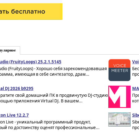
пулярное
udio (FruityLoops) 25.2.1.5145
Voi
tudio (FruityLoops) - Хорошо себя зарекомендовавшая
Бе
рамма, имеющая в себе синтезатор, драм...
пр
ual DJ 2026 b9295
MAG
ратите свой домашний ПК в продвинутую DJ-студию
Пр
мощью приложения Virtual DJ. В вашем...
кот
on Live 12.2.7
Sib
ton Live - уникальный программный продукт,
Sib
рый по достоинству оценят профессиональные...
пр