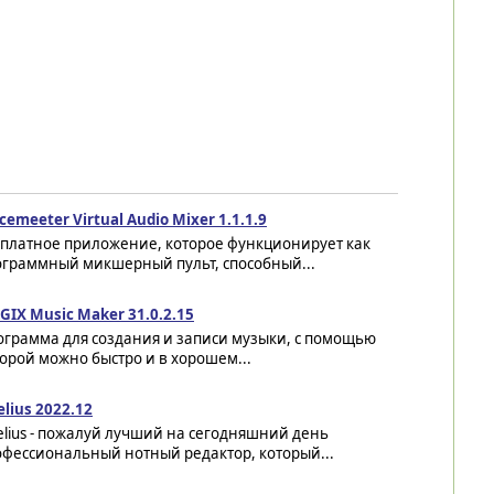
cemeeter Virtual Audio Mixer 1.1.1.9
сплатное приложение, которое функционирует как
ограммный микшерный пульт, способный...
IX Music Maker 31.0.2.15
ограмма для создания и записи музыки, с помощью
орой можно быстро и в хорошем...
elius 2022.12
elius - пожалуй лучший на сегодняшний день
офессиональный нотный редактор, который...