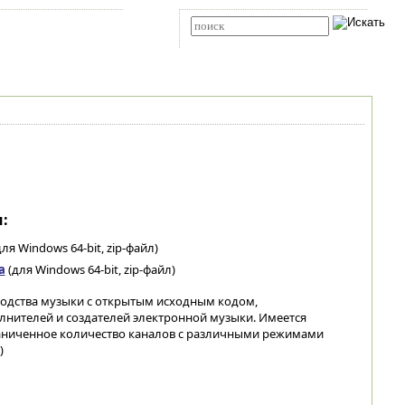
Карта сайта
RSS
Расширенный поиск
:
ля Windows 64-bit, zip-файл)
а
(для Windows 64-bit, zip-файл)
одства музыки с открытым исходным кодом,
лнителей и создателей электронной музыки. Имеется
аниченное количество каналов с различными режимами
)