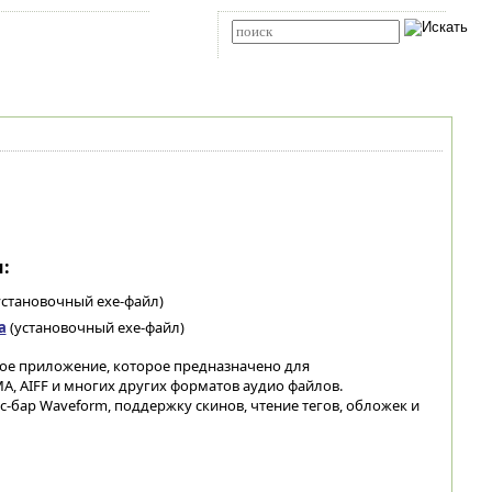
Карта сайта
RSS
Расширенный поиск
:
установочный exe-файл)
а
(установочный exe-файл)
ное приложение, которое предназначено для
A, AIFF и многих других форматов аудио файлов.
-бар Waveform, поддержку скинов, чтение тегов, обложек и