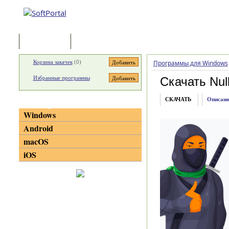
Программы
Статьи
Корзина закачек
(
0
)
Программы для Windows
Избранные программы
Скачать Nul
СКАЧАТЬ
Описани
Категории
Windows
Android
macOS
iOS