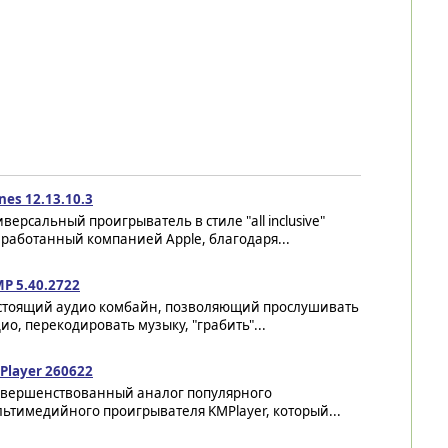
nes 12.13.10.3
версальный проигрыватель в стиле "all inclusive"
работанный компанией Apple, благодаря...
P 5.40.2722
стоящий аудио комбайн, позволяющий прослушивать
ио, перекодировать музыку, "грабить"...
Player 260622
овершенствованный аналог популярного
ьтимедийного проигрывателя KMPlayer, который...