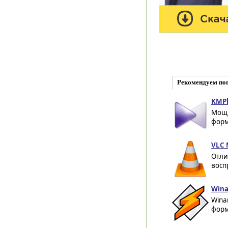
Рекомендуем по
KMPl
Мощн
форм
VLC 
Отли
восп
Wina
Wina
форм