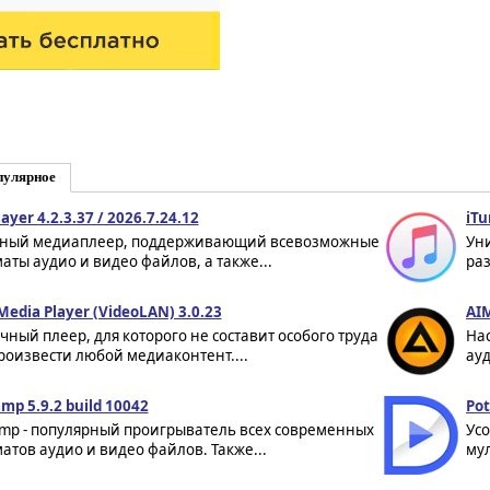
пулярное
ayer 4.2.3.37 / 2026.7.24.12
iTu
ый медиаплеер, поддерживающий всевозможные
Уни
аты аудио и видео файлов, а также...
раз
Media Player (VideoLAN) 3.0.23
AIM
чный плеер, для которого не составит особого труда
На
роизвести любой медиаконтент....
ауд
mp 5.9.2 build 10042
Pot
mp - популярный проигрыватель всех современных
Ус
атов аудио и видео файлов. Также...
мул