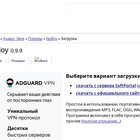
Войти на аккаунт
Зарегистрироваться
»
Аудио, Звук
»
Плееры
»
Nulloy
»
Загрузка
loy
0.9.9
е
Отзывы
Выберите вариант загрузки
скачать с сервера SoftPortal
(
скачать с официального сайт
Простое в использовании, портатив
воспроизведения MP3, FLAC, OGG, WM
Программа включают в себя прогресс
прочее (
полное описание...
)