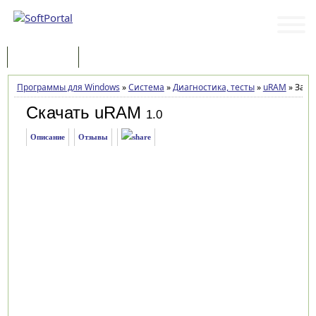
Программы
Статьи
Программы для Windows
»
Система
»
Диагностика, тесты
»
uRAM
»
Загр
Скачать uRAM
1.0
Описание
Отзывы