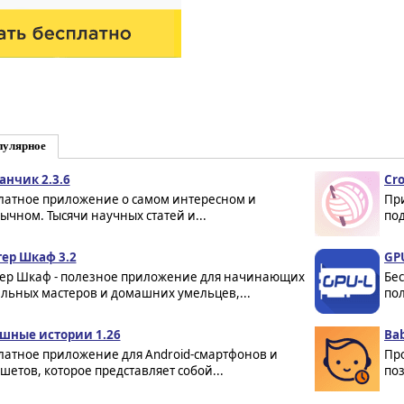
пулярное
анчик 2.3.6
Cro
латное приложение о самом интересном и
Пр
ычном. Тысячи научных статей и...
под
ер Шкаф 3.2
GPU
ер Шкаф - полезное приложение для начинающих
Бе
льных мастеров и домашних умельцев,...
пол
шные истории 1.26
Bab
латное приложение для Android-смартфонов и
Пр
шетов, которое представляет собой...
по