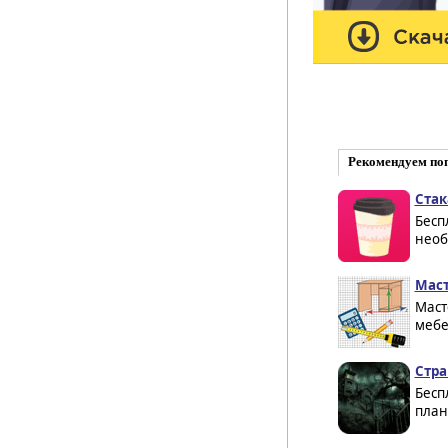
Рекомендуем по
Cтак
Бесп
необ
Маст
Маст
мебе
Стра
Бесп
план