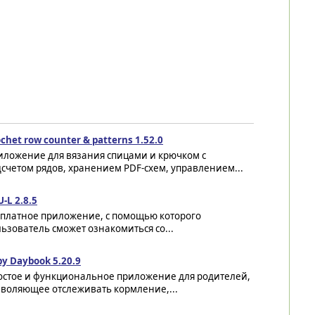
chet row counter & patterns 1.52.0
иложение для вязания спицами и крючком с
счетом рядов, хранением PDF-схем, управлением...
-L 2.8.5
сплатное приложение, с помощью которого
ьзователь сможет ознакомиться со...
y Daybook 5.20.9
остое и функциональное приложение для родителей,
зволяющее отслеживать кормление,...