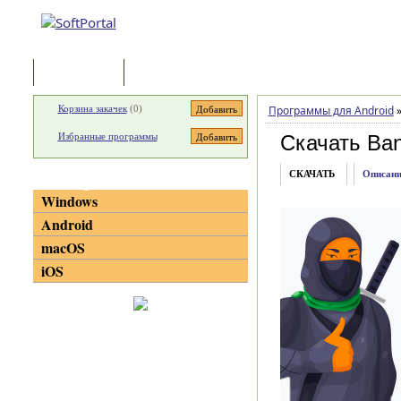
Программы
Статьи
Корзина закачек
(
0
)
Программы для Android
Избранные программы
Скачать Ba
СКАЧАТЬ
Описани
Категории
Windows
Android
macOS
iOS