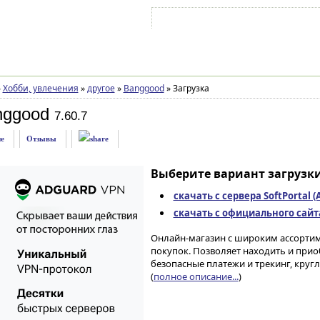
Войти на аккаунт
Зарегистрироваться
»
Хобби, увлечения
»
другое
»
Banggood
»
Загрузка
nggood
7.60.7
е
Отзывы
Выберите вариант загрузки
скачать с сервера SoftPortal 
скачать с официального сайта 
Онлайн-магазин с широким ассортим
покупок. Позволяет находить и прио
безопасные платежи и трекинг, круг
(
полное описание...
)