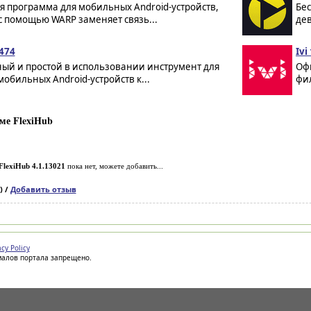
я программа для мобильных Android-устройств,
Бес
с помощью WARP заменяет связь...
дев
474
Ivi
ный и простой в использовании инструмент для
Оф
мобильных Android-устройств к...
фил
ме FlexiHub
FlexiHub 4.1.13021
пока нет, можете добавить...
) /
Добавить отзыв
acy Policy
иалов портала запрещено.