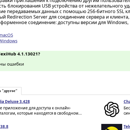
равки приглашения к подключению другим пользователя
ть блокирования USB устройства от нежелательного уд
е передаваемых данных с помощью 256-битного SSL к
й Redirection Server для соединение сервера и клиента,
тформенное соединение: доступны версии для Windows, 
 macOS
 Windows
lexiHub 4.1.13021?
ны ошибки
а "другое"
ia Deluxe 3.428
Ch
е приложение для доступа к онлайн-
Бе
алогам, которые находятся в свободном...
син
.38.8
Tel