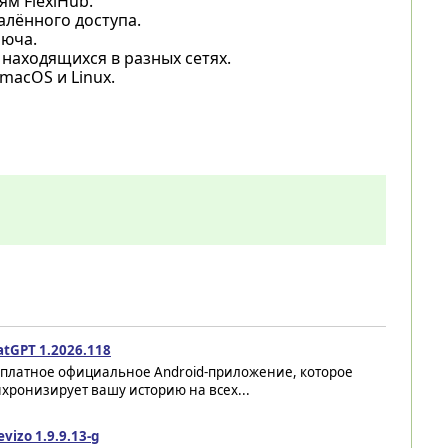
м FlexiHub.
алённого доступа.
люча.
 находящихся в разных сетях.
macOS и Linux.
atGPT 1.2026.118
сплатное официальное Android-приложение, которое
хронизирует вашу историю на всех...
evizo 1.9.9.13-g