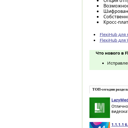
Опция отп
Возможнос
Шифровани
Собственны
Кросс-пла
FlexiHub для
FlexiHub для
Что нового в F
Исправле
ТОП-сегодня раздел
LazyMed
Отлично
видеокат
1.1.1.1 6