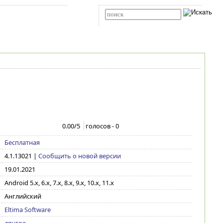
Карта сайта
RSS
Расширенный поиск
0.00
/5
голосов -
0
Бесплатная
4.1.13021
|
Сообщить о новой версии
19.01.2021
Android 5.x, 6.x, 7.x, 8.x, 9.x, 10.x, 11.x
Английский
Eltima Software