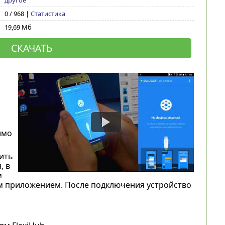
другое
0 / 968 |
Статистика
19,69 Мб
СКАЧАТЬ
имо
ить
, в
м
м приложением. После подключения устройство