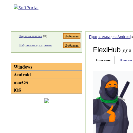
Программы
Статьи
Корзина закачек
(
0
)
Программы для Android
Избранные программы
FlexiHub
для 
Категории
Описание
Отзывы
Windows
Android
macOS
iOS