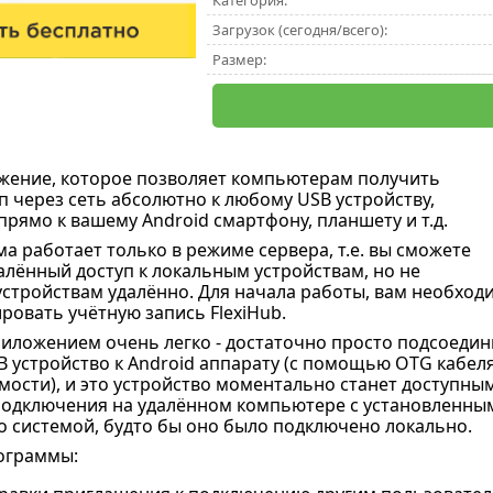
Категория:
Загрузок (сегодня/всего):
Размер:
жение, которое позволяет компьютерам получить
п через сеть абсолютно к любому USB устройству,
рямо к вашему Android смартфону, планшету и т.д.
а работает только в режиме сервера, т.е. вы сможете
алённый доступ к локальным устройствам, но не
устройствам удалённо. Для начала работы, вам необход
ровать учётную запись FlexiHub.
иложением очень легко - достаточно просто подсоедин
 устройство к Android аппарату (с помощью OTG кабеля
мости), и это устройство моментально станет доступны
подключения на удалённом компьютере с установленны
о системой, будто бы оно было подключено локально.
ограммы: