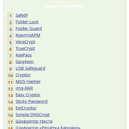
Самые популярные
SafeIP
1
Folder Lock
2
Folder Guard
3
КриптоАРМ
4
VeraCrypt
5
TrueCrypt
6
KeePass
7
Gpg4win
8
USB Safeguard
9
Cryptor
10
MD5 Hasher
11
img-RAR
12
Easy Cryptor
13
Sticky Password
14
ExtCryptor
15
Simple DNSCrypt
16
Шифратор текста
17
Шифратор «Решётка Кардано»
18