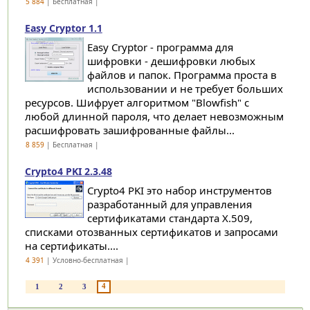
5 884
| Бесплатная |
Easy Cryptor 1.1
Easy Cryptor - программа для
шифровки - дешифровки любых
файлов и папок. Программа проста в
использовании и не требует больших
ресурсов. Шифрует алгоритмом "Blowfish" с
любой длинной пароля, что делает невозможным
расшифровать зашифрованные файлы...
8 859
| Бесплатная |
Crypto4 PKI 2.3.48
Crypto4 PKI это набор инструментов
разработанный для управления
сертификатами стандарта X.509,
списками отозванных сертификатов и запросами
на сертификаты....
4 391
| Условно-бесплатная |
4
1
2
3