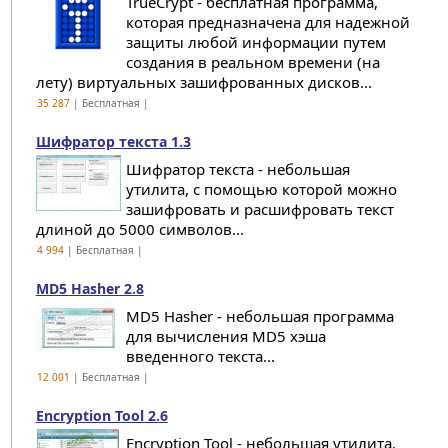
TrueCrypt - бесплатная программа,
которая предназначена для надежной
защиты любой информации путем
создания в реальном времени (на
лету) виртуальных зашифрованных дисков...
35 287
| Бесплатная |
Шифратор текста 1.3
Шифратор текста - небольшая
утилита, с помощью которой можно
зашифровать и расшифровать текст
длиной до 5000 символов...
4 994
| Бесплатная |
MD5 Hasher 2.8
MD5 Hasher - небольшая программа
для вычисления MD5 хэша
введенного текста...
12 001
| Бесплатная |
Encryption Tool 2.6
Encryption Tool - небольшая утилита,