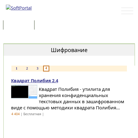
Программы
Статьи
Категории
Шифрование
4
1
2
3
Квадрат Полибия 2.4
Квадрат Полибия - утилита для
хранения конфиденциальных
текстовых данных в зашифрованном
виде с помощью методики квадратa Полибия...
4 404
| Бесплатная |