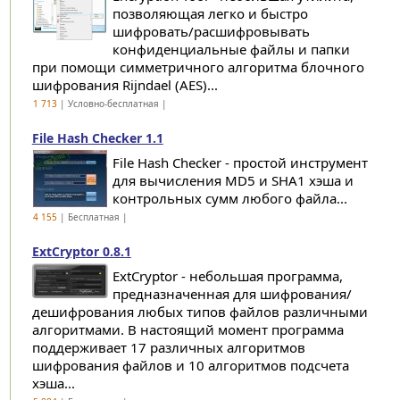
позволяющая легко и быстро
шифровать/расшифровывать
конфиденциальные файлы и папки
при помощи симметричного алгоритма блочного
шифрования Rijndael (AES)...
1 713
| Условно-бесплатная |
File Hash Checker 1.1
File Hash Checker - простой инструмент
для вычисления MD5 и SHA1 хэша и
контрольных сумм любого файла...
4 155
| Бесплатная |
ExtCryptor 0.8.1
ExtCryptor - небольшая программа,
предназначенная для шифрования/
дешифрования любых типов файлов различными
алгоритмами. В настоящий момент программа
поддерживает 17 различных алгоритмов
шифрования файлов и 10 алгоритмов подсчета
хэша...