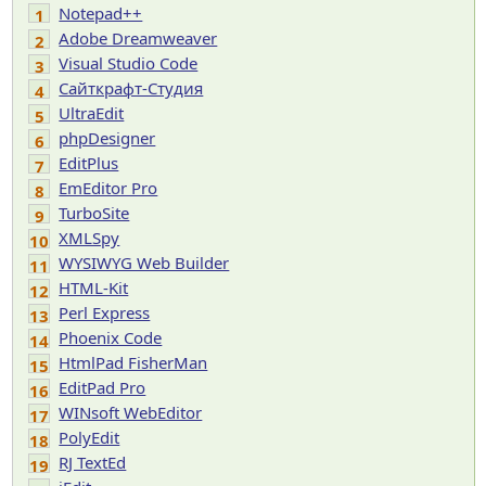
Notepad++
1
Adobe Dreamweaver
2
Visual Studio Code
3
Сайткрафт-Студия
4
UltraEdit
5
phpDesigner
6
EditPlus
7
EmEditor Pro
8
TurboSite
9
XMLSpy
10
WYSIWYG Web Builder
11
HTML-Kit
12
Perl Express
13
Phoenix Code
14
HtmlPad FisherMan
15
EditPad Pro
16
WINsoft WebEditor
17
PolyEdit
18
RJ TextEd
19