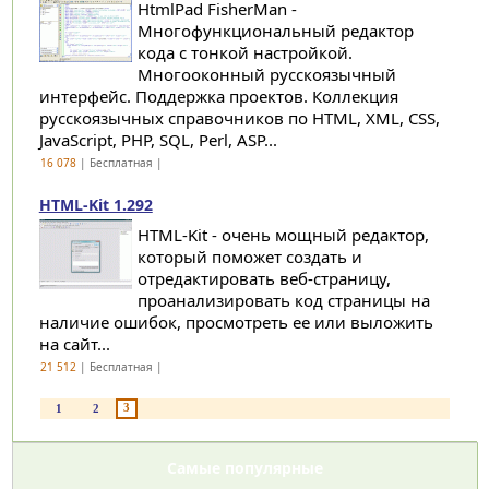
HtmlPad FisherMan -
Многофункциональный редактор
кода с тонкой настройкой.
Многооконный русскоязычный
интерфейс. Поддержка проектов. Коллекция
русскоязычных справочников по HTML, XML, CSS,
JavaScript, PHP, SQL, Perl, ASP...
16 078
| Бесплатная |
HTML-Kit 1.292
HTML-Kit - очень мощный редактор,
который поможет создать и
отредактировать веб-страницу,
проанализировать код страницы на
наличие ошибок, просмотреть ее или выложить
на сайт...
21 512
| Бесплатная |
3
1
2
Самые популярные