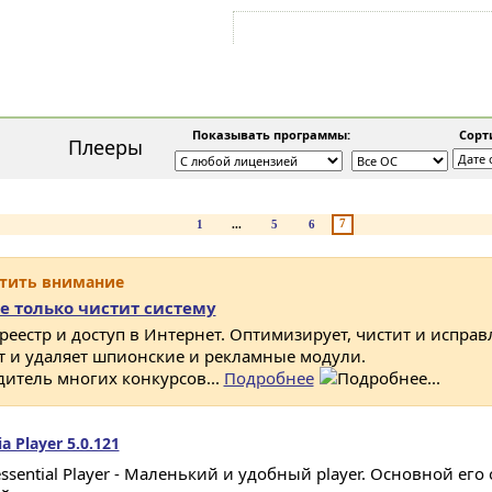
Войти на аккаунт
Зарегистрироваться
Показывать программы:
Сорти
Плееры
7
1
...
5
6
атить внимание
е только чистит систему
 реестр и доступ в Интернет. Оптимизирует, чистит и исправ
ет и удаляет шпионские и рекламные модули.
дитель многих конкурсов...
Подробнее
a Player 5.0.121
ssential Player - Маленький и удобный player. Основной его 