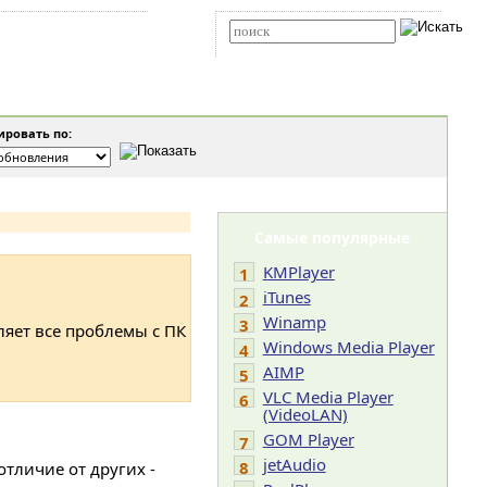
Карта сайта
RSS
Расширенный поиск
ровать по:
Самые популярные
KMPlayer
1
iTunes
2
Winamp
3
ляет все проблемы с ПК
Windows Media Player
4
AIMP
5
VLC Media Player
6
(VideoLAN)
GOM Player
7
jetAudio
8
отличие от других -