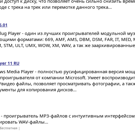
й доступ к диску, что позволяет очень сильно снизить вре
де с трека на трек или перемотке данного трека...
6.01
ug Player - один из лучших проигрывателей модульной муз
ющими форматами: 669, AMF, AMS, DBM, DSM, FAR, IT, MED,
M, STM, ULT, UMX, WOW, XM, WAV, а так же заархивированные 
yer 11 RU
ws Media Player - полностью русифицированная версия мо
проигрывателя от компании Microsoft. Умеет воспроизводи
/видео файлы, позволяет просматривать фотографии, а такж
ументы для копирования дисков...
o - проигрыватель MP3-файлов с интуитивным интерфейсом
ировать WAV-файлы...
Бесплатная |