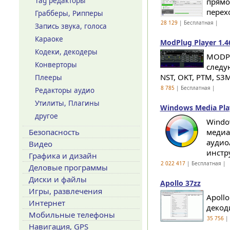
Tag редакторы
прямо
перехо
Грабберы, Рипперы
28 129
| Бесплатная |
Запись звука, голоса
Караоке
ModPlug Player 1.4
Кодеки, декодеры
MODPl
Конверторы
следу
NST, OKT, PTM, S3
Плееры
8 785
| Бесплатная |
Редакторы аудио
Утилиты, Плагины
Windows Media Pla
другое
Windo
Безопасность
медиа
аудио
Видео
инстр
Графика и дизайн
2 022 417
| Бесплатная |
Деловые программы
Диски и файлы
Apollo 37zz
Игры, развлечения
Apoll
Интернет
декод
Мобильные телефоны
35 756
| 
Навигация, GPS