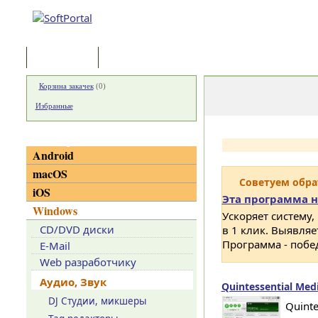
Программы
Статьи
Корзина закачек
(
0
)
Избранные
Категории
Android
macOS
Советуем обр
iOS
Эта программа н
Windows
Ускоряет систему,
CD/DVD диски
в 1 клик. Выявля
Программа - побе
E-Mail
Web разработчику
Аудио, Звук
Quintessential Medi
DJ Студии, микшеры
Quinte