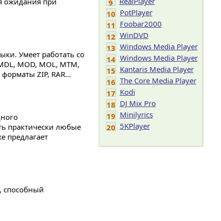
RealPlayer
мя ожидания при
9
PotPlayer
10
Foobar2000
11
WinDVD
12
Windows Media Player
13
ыки. Умеет работать со
Windows Media Player
14
 MDL, MOD, MOL, MTM,
Kantaris Media Player
15
форматы ZIP, RAR...
The Core Media Player
16
Kodi
17
DJ Mix Pro
18
Minilyrics
19
щного
5KPlayer
ть практически любые
20
е предлагает
, способный