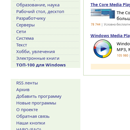
Образование, наука
The Core Media Play
Рабочий стол, десктоп
The C
Разработчику
больш
Серверы
78 744
| Условно-бесплат
Сети
Windows Media Play
Система
Windo
Текст
MP3, M
Хобби, увлечения
105 980
|
Электронные книги
ТОП-100 для Windows
Сервисы
RSS ленты
Архив
Добавить программу
Новые программы
О проекте
Обратная связь
Наши кнопки
ЧАВО (FAQ)