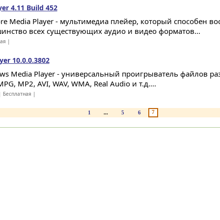
er 4.11 Build 452
ore Media Player - мультимедиа плейер, который способен в
инство всех существующих аудио и видео форматов...
ная |
er 10.0.0.3802
ws Media Player - универсальный проигрыватель файлов ра
PG, MP2, AVI, WAV, WMA, Real Audio и т.д....
 Бесплатная |
7
1
...
5
6